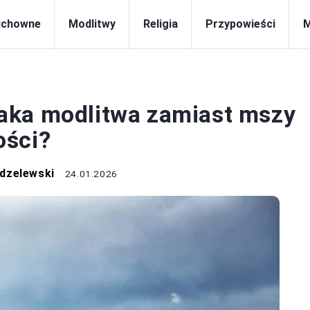
uchowne
Modlitwy
Religia
Przypowieści
MODLITWY
 jaka modlitwa zamiast mszy
ości?
dzelewski
24.01.2026