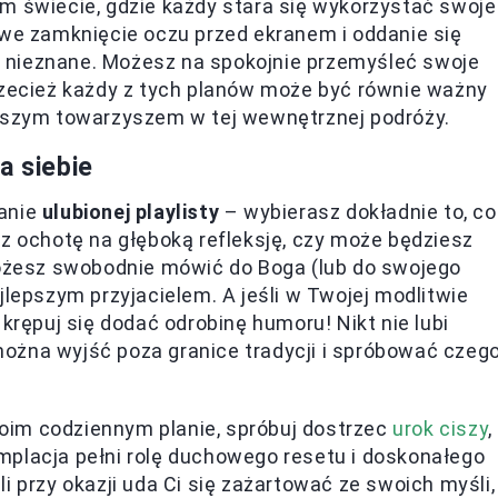
m świecie, gdzie każdy stara się wykorzystać swoje
owe zamknięcie oczu przed ekranem i oddanie się
 nieznane. Możesz na spokojnie przemyśleć swoje
rzecież każdy z tych planów może być równie ważny
epszym towarzyszem w tej wewnętrznej podróży.
a siebie
danie
ulubionej playlisty
– wybierasz dokładnie to, co
sz ochotę na głęboką refleksję, czy może będziesz
żesz swobodnie mówić do Boga (lub do swojego
jlepszym przyjacielem. A jeśli w Twojej modlitwie
krępuj się dodać odrobinę humoru! Nikt nie lubi
ożna wyjść poza granice tradycji i spróbować czeg
oim codziennym planie, spróbuj dostrzec
urok ciszy
,
mplacja pełni rolę duchowego resetu i doskonałego
i przy okazji uda Ci się zażartować ze swoich myśli,