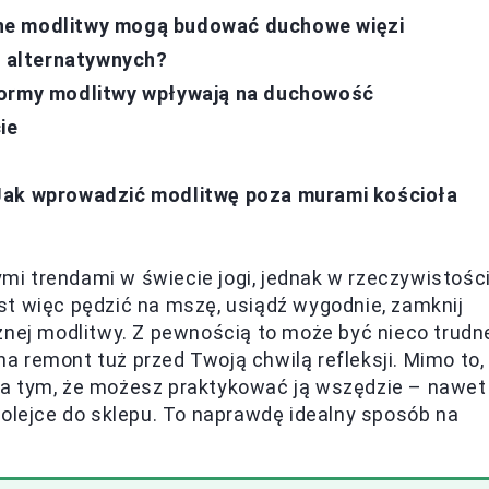
ne modlitwy mogą budować duchowe więzi
 alternatywnych?
formy modlitwy wpływają na duchowość
ie
Jak wprowadzić modlitwę poza murami kościoła
i trendami w świecie jogi, jednak w rzeczywistośc
st więc pędzić na mszę, usiądź wygodnie, zamknij
znej modlitwy. Z pewnością to może być nieco trudn
 remont tuż przed Twoją chwilą refleksji. Mimo to,
na tym, że możesz praktykować ją wszędzie – nawet
kolejce do sklepu. To naprawdę idealny sposób na