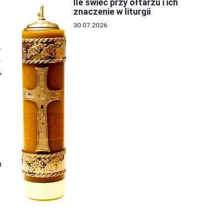
Ile świec przy ołtarzu i ich
znaczenie w liturgii
30.07.2026
,
.
,
a