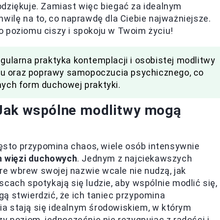
odziękuje. Zamiast więc biegać za idealnym
wilę na to, co naprawdę dla Ciebie najważniejsze.
o poziomu ciszy i spokoju w Twoim życiu!
egularna praktyka kontemplacji i osobistej modlitwy
su oraz poprawy samopoczucia psychicznego, co
nych form duchowej praktyki.
 Jak wspólne modlitwy mogą
często przypomina chaos, wiele osób intensywnie
h więzi duchowych
. Jednym z najciekawszych
e wbrew swojej nazwie wcale nie nudzą, jak
cach spotykają się ludzie, aby wspólnie modlić się,
ą stwierdzić, że ich taniec przypomina
a stają się idealnym środowiskiem, w którym
poziom, jednocześnie nie rezygnując z radości i