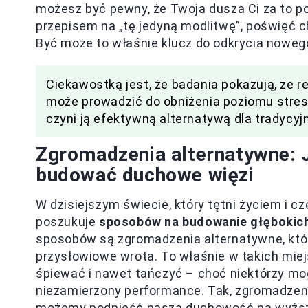
możesz być pewny, że Twoja dusza Ci za to p
przepisem na „tę jedyną modlitwę”, poświęć ch
Być może to właśnie klucz do odkrycia noweg
Ciekawostką jest, że badania pokazują, że r
może prowadzić do obniżenia poziomu stre
czyni ją efektywną alternatywą dla tradycyj
Zgromadzenia alternatywne:
budować duchowe więzi
W dzisiejszym świecie, który tętni życiem i 
poszukuje
sposobów na budowanie głębokic
sposobów są zgromadzenia alternatywne, któr
przysłowiowe wrota. To właśnie w takich miejs
śpiewać i nawet tańczyć – choć niektórzy mog
niezamierzony performance. Tak, zgromadzeni
możemy podnieść naszą duchowość na wyższy 