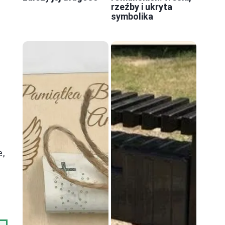
rzeźby i ukryta
symbolika
i
e,