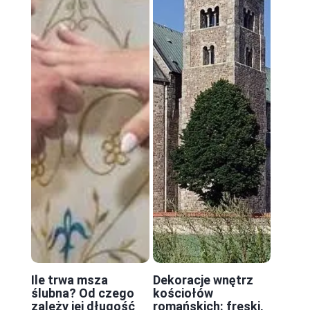
Ile trwa msza
Dekoracje wnętrz
ślubna? Od czego
kościołów
zależy jej długość
romańskich: freski,