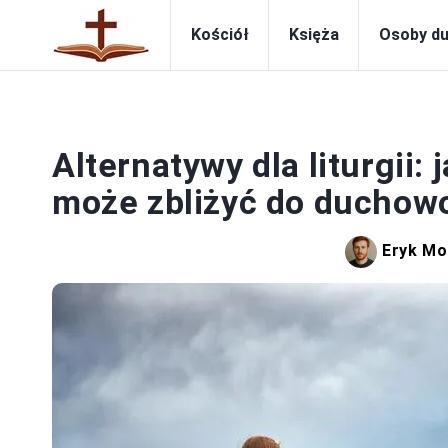
Kościół
Księża
Osoby d
Alternatywy dla liturgii:
może zbliżyć do duchow
Eryk Mo