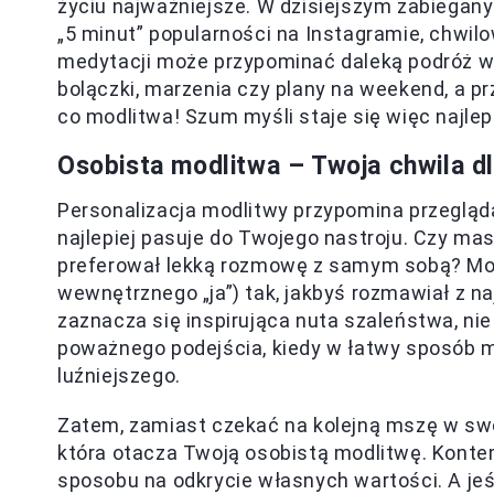
życiu najważniejsze. W dzisiejszym zabiegany
„5 minut” popularności na Instagramie, chwil
medytacji może przypominać daleką podróż w
bolączki, marzenia czy plany na weekend, a p
co modlitwa! Szum myśli staje się więc najl
Osobista modlitwa – Twoja chwila dl
Personalizacja modlitwy przypomina przeglą
najlepiej pasuje do Twojego nastroju. Czy ma
preferował lekką rozmowę z samym sobą? Mo
wewnętrznego „ja”) tak, jakbyś rozmawiał z na
zaznacza się inspirująca nuta szaleństwa, nie 
poważnego podejścia, kiedy w łatwy sposób m
luźniejszego.
Zatem, zamiast czekać na kolejną mszę w sw
która otacza Twoją osobistą modlitwę. Konte
sposobu na odkrycie własnych wartości. A jeśl