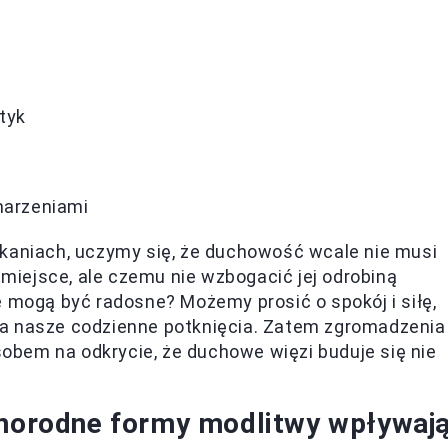
tyk
marzeniami
tkaniach, uczymy się, że duchowość wcale nie musi
iejsce, ale czemu nie wzbogacić jej odrobiną
e mogą być radosne? Możemy prosić o spokój i siłę,
na nasze codzienne potknięcia. Zatem zgromadzenia
bem na odkrycie, że duchowe więzi buduje się nie
żnorodne formy modlitwy wpływaj