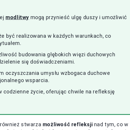
tej
modlitwy
mogą przynieść ulgę duszy i umożliwić
oże być realizowana w każdych warunkach, co
rytuałem.
żliwość budowania głębokich więzi duchowych
dzielenie się doświadczeniami.
form oczyszczania umysłu wzbogaca duchowe
jonalnego wsparcia.
codzienne życie, oferując chwile na refleksję
e również stwarza
możliwość refleksji
nad tym, co w