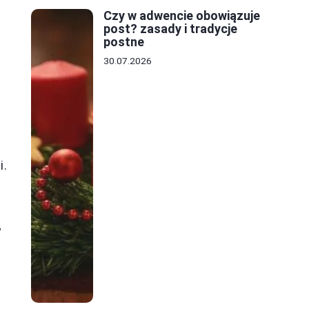
Czy w adwencie obowiązuje
post? zasady i tradycje
postne
30.07.2026
i.
y
ć