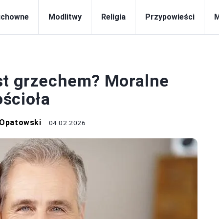
uchowne
Modlitwy
Religia
Przypowieści
KOŚCIÓŁ
est grzechem? Moralne
ścioła
 Opatowski
04.02.2026