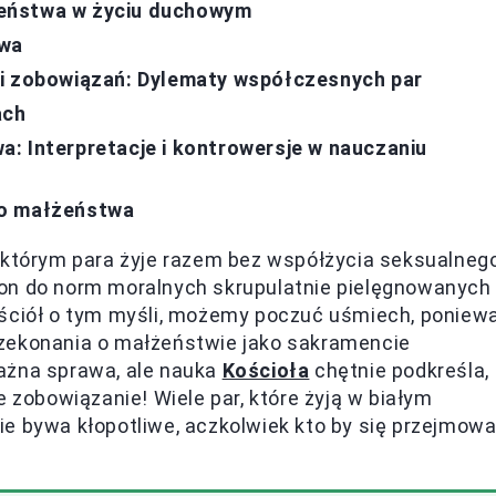
eństwa w życiu duchowym
twa
 i zobowiązań: Dylematy współczesnych par
ach
: Interpretacje i kontrowersje w nauczaniu
go małżeństwa
 którym para żyje razem bez współżycia seksualnego
 on do norm moralnych skrupulatnie pielęgnowanych
ościół o tym myśli, możemy poczuć uśmiech, poniew
rzekonania o małżeństwie jako sakramencie
ażna sprawa, ale nauka
Kościoła
chętnie podkreśla,
e zobowiązanie! Wiele par, które żyją w białym
e bywa kłopotliwe, aczkolwiek kto by się przejmowa