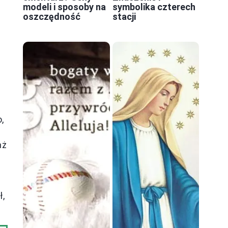
modeli i sposoby na
symbolika czterech
oszczędność
stacji
,
aż
ł,