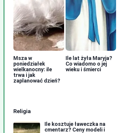
Msza w
Ile lat żyła Maryja?
poniedziałek
Co wiadomo o jej
wielkanocny: ile
wieku i śmierci
trwa i jak
zaplanować dzień?
Religia
Ile kosztuje ławeczka na
cmentarz? Ceny modeli i