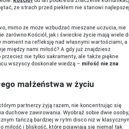
ebie.
Kościół
od lat podkreśla znaczenie komunikacj
tać, że strach przed piekłem nie stanowi najlepsze
two, mimo że może wzbudzać mieszane uczucia, nie
 zarówno Kościół, jak i świeckie życie mają wiele d
ny moment na refleksję nad własnymi wartościami, a
eje między nami miłość? A gdy już znajdziesz
 przecież nie tylko sakramenty, ale także piękne
ońcu wszyscy doskonale wiedzą –
miłość nie zna
łego małżeństwa w życiu
którym partnerzy żyją razem, nie koncentrując się
cia duchowe zawirowania. Wyobraź sobie dwie osoby
ycznym tańczą bardziej w rytm disco niż w klasyczny
 miłość i bliskość, które pojawiają się niemal tak