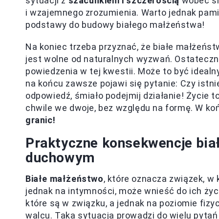
sytuacji z
szacunkiem i szczerością
wobec si
i wzajemnego zrozumienia. Warto jednak pamię
podstawy do budowy białego małżeństwa!
Na koniec trzeba przyznać, że białe małżeńs
jest wolne od naturalnych wyzwań. Ostatecznie
powiedzenia w tej kwestii. Może to być ideal
na końcu zawsze pojawi się pytanie: Czy istni
odpowiedź, śmiało podejmij działanie! Życie to
chwile we dwoje, bez względu na formę. W k
granic!
Praktyczne konsekwencje bia
duchowym
Białe małżeństwo
, które oznacza związek, w 
jednak na intymności, może wnieść do ich ży
które są w związku, a jednak na poziomie fiz
walcu. Taka sytuacja prowadzi do wielu pytań o