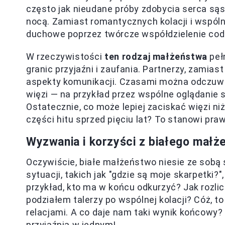
często jak nieudane próby zdobycia serca są
nocą. Zamiast romantycznych kolacji i wspól
duchowe poprzez twórcze współdzielenie cod
W rzeczywistości
ten rodzaj małżeństwa
peł
granic przyjaźni i zaufania. Partnerzy, zamia
aspekty komunikacji. Czasami można odczuwa
więzi — na przykład przez wspólne oglądanie s
Ostatecznie, co może lepiej zaciskać więzi ni
części hitu sprzed pięciu lat? To stanowi pr
Wyzwania i korzyści z białego małż
Oczywiście, białe małżeństwo niesie ze sob
sytuacji, takich jak "gdzie są moje skarpetki
przykład, kto ma w końcu odkurzyć? Jak rozl
podziałem talerzy po wspólnej kolacji? Cóż, to
relacjami. A co daje nam taki wynik końcowy
przyjaźnią w jednym!