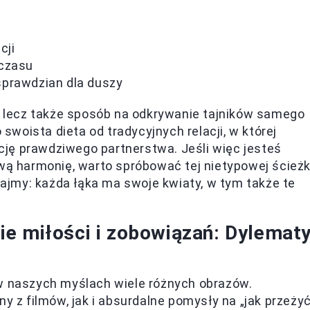
cji
 czasu
sprawdzian dla duszy
a, lecz także sposób na odkrywanie tajników samego
 swoista dieta od tradycyjnych relacji, w której
ję prawdziwego partnerstwa. Jeśli więc jesteś
ową harmonię, warto spróbować tej nietypowej ścieżk
ętajmy: każda łąka ma swoje kwiaty, w tym także te
e miłości i zobowiązań: Dylemat
 w naszych myślach wiele różnych obrazów.
z filmów, jak i absurdalne pomysły na „jak przeży