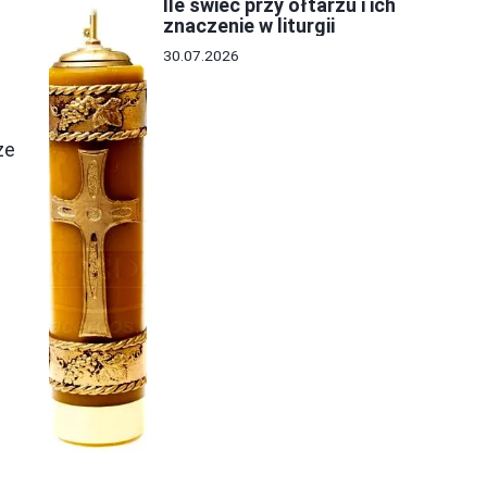
Ile świec przy ołtarzu i ich
znaczenie w liturgii
30.07.2026
m
ze