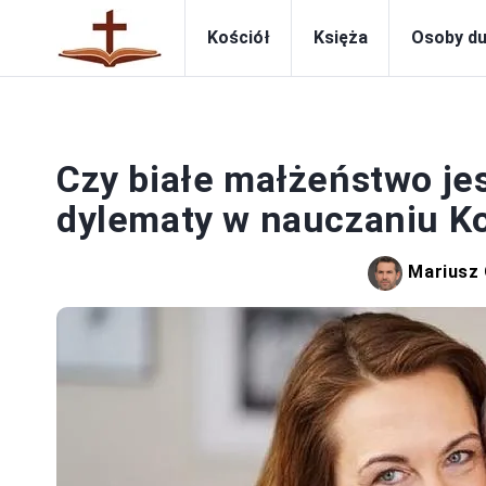
Kościół
Księża
Osoby d
Czy białe małżeństwo j
dylematy w nauczaniu Ko
Mariusz