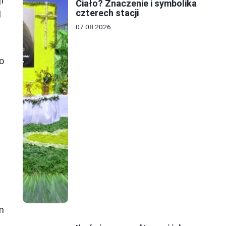
i
Ciało? Znaczenie i symbolika
czterech stacji
j
07.08.2026
o
,
m