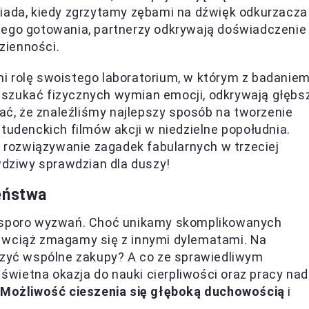
siada, kiedy zgrzytamy zębami na dźwięk odkurzacza
nego gotowania, partnerzy odkrywają doświadczenie
zienności.
ni rolę swoistego laboratorium, w którym z badanie
st szukać fizycznych wymian emocji, odkrywają głębs
ć, że znaleźliśmy najlepszy sposób na tworzenie
tudenckich filmów akcji w niedzielne popołudnia.
ż rozwiązywanie zagadek fabularnych w trzeciej
awdziwy sprawdzian dla duszy!
eństwa
ą sporo wyzwań. Choć unikamy skomplikowanych
?", wciąż zmagamy się z innymi dylematami. Na
iczyć wspólne zakupy? A co ze sprawiedliwym
 świetna okazja do nauki cierpliwości oraz pracy nad
?
Możliwość cieszenia się głęboką duchowością
i