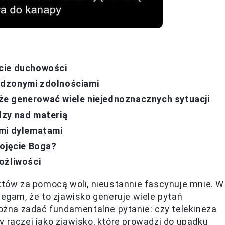
cie duchowości
odzonymi zdolnościami
e generować wiele niejednoznacznych sytuacji
dzy nad materią
ymi dylematami
pojęcie Boga?
ożliwości
ektów za pomocą woli, nieustannie fascynuje mnie. W
zegam, że to zjawisko generuje wiele pytań
ożna zadać fundamentalne pytanie: czy telekineza
y raczej jako zjawisko, które prowadzi do upadku