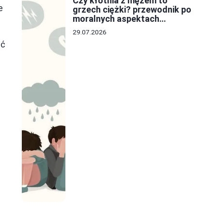
Czy kłótnia z mężem to
e
grzech ciężki? przewodnik po
moralnych aspektach
konfliktów
29.07.2026
ść