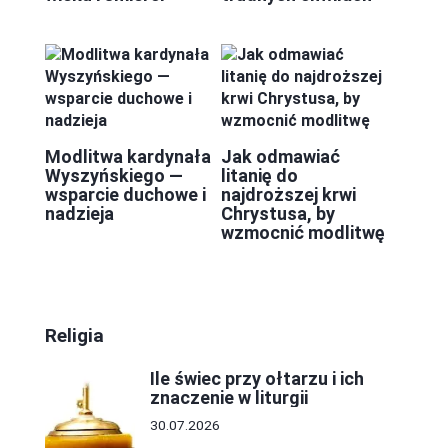
Modlitwa kardynała
Jak odmawiać
Wyszyńskiego —
litanię do
wsparcie duchowe i
najdroższej krwi
nadzieja
Chrystusa, by
wzmocnić modlitwę
Religia
Ile świec przy ołtarzu i ich
znaczenie w liturgii
30.07.2026