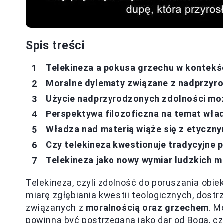
Spis treści
Telekineza a pokusa grzechu w kontekś
Moralne dylematy związane z nadprzyr
Użycie nadprzyrodzonych zdolności moż
Perspektywa filozoficzna na temat wła
Władza nad materią wiąże się z etyczn
Czy telekineza kwestionuje tradycyjne 
Telekineza jako nowy wymiar ludzkich m
Telekineza, czyli zdolność do poruszania obi
miarę zgłębiania kwestii teologicznych, dostr
związanych z
moralnością oraz grzechem
. M
powinna być postrzegana jako dar od Boga, cz