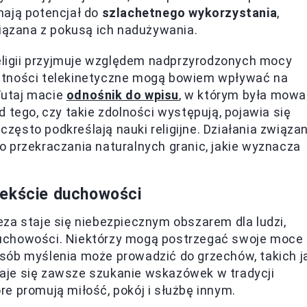
mają potencjał do
szlachetnego wykorzystania
,
wiązana z pokusą ich nadużywania.
religii przyjmuje względem nadprzyrodzonych mocy
ętności telekinetyczne mogą bowiem wpływać na
Tutaj macie
odnośnik do wpisu
, w którym była mowa
 tego, czy takie zdolności występują, pojawia się
ą często podkreślają nauki religijne. Działania związa
 przekraczania naturalnych granic, jakie wyznacza
tekście duchowości
za staje się niebezpiecznym obszarem dla ludzi,
uchowości. Niektórzy mogą postrzegać swoje moce
osób myślenia może prowadzić do grzechów, takich j
aje się zawsze szukanie wskazówek w tradycji
óre promują miłość, pokój i służbę innym.