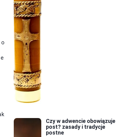
 o
ne
ak
Czy w adwencie obowiązuje
post? zasady i tradycje
postne