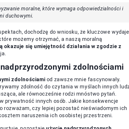
ż wyzwanie moralne, które wymaga odpowiedzialności i
ami duchowymi.
 aspektach, dochodzę do wniosku, że kluczowe wydaj
które możemy otrzymać, a naszą moralną
okazuje się umiejętność działania w zgodzie z
ja.
 nadprzyrodzonymi zdolnościami
nymi zdolnościami
od zawsze mnie fascynowały.
krywamy zdolność do czytania w myślach innych ludz
sząca, ale równocześnie rodzi mnóstwo pytań.
w prywatność innych osób. Jakie konsekwencje
sto rozważam, czy lepiej pozostać nieświadomym ich
kosztem naruszenia ich osobistej przestrzeni.
 nurtuje, pozostaje
użycie nadprzyrodzonych