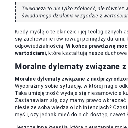
Telekineza to nie tylko zdolność, ale równie
świadomego działania w zgodzie z wartości
Kiedy myślę o telekinezie i jej teologicznych
się zachowanie równowagi pomiędzy darami, 
odpowiedzialnością.
W końcu prawdziwą mocą 
wartościami
, które kształtują nasze duchowe 
Moralne dylematy związane z
Moralne dylematy związane z nadprzyrodzo
Wyobraźmy sobie sytuację, w której nagle od
Taka umiejętność wydaje się niesamowicie ku
Zastanawiam się, czy mamy prawo wkraczać 
niesie ze sobą wiedza o ich intencjach? Czę
myśli, czy jednak mieć do nich dostęp, nawet 
Jeszcze inną kwestią, która nieustannie mnie