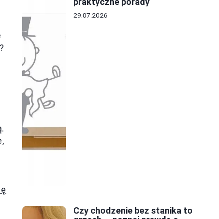
praktyczne porady
29.07.2026
e
?
.
,
ię
Czy chodzenie bez stanika to