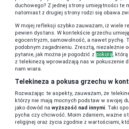
duchowego? Z jednej strony umiejętności te 
natomiast z drugiej strony rodzi się obawa z
W mojej refleksji szybko zauważam, iż wiele 
pewien dystans. W kontekście grzechu umiej
egocentryzm, samowolność, a nawet pychę. 
podobnym zagadnieniu. Zresztą, niezależnie od
pytanie, jak można je pogodzić z
pokorą
, któr
z telekinezą wprowadzają nas w pokuszenie do
nam wiara.
Telekineza a pokusa grzechu w kon
Rozważając te aspekty, zauważam, że telekine
którzy nie mają mocnych podstaw w swojej d
jako dowód na
wyższość nad innymi
. Taki sp
pycha czy chciwość. Moim zdaniem, ważne st
religijnej oraz życia zgodnie z wartościami, kt