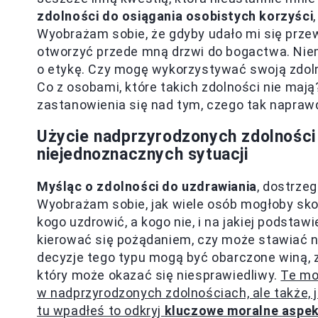
zdolności do osiągania osobistych korzyści
Wyobrażam sobie, że gdyby udało mi się prze
otworzyć przede mną drzwi do bogactwa. Niem
o etykę. Czy mogę wykorzystywać swoją zdoln
Co z osobami, które takich zdolności nie maj
zastanowienia się nad tym, czego tak napraw
Użycie nadprzyrodzonych zdolnośc
niejednoznacznych sytuacji
Myśląc o zdolności do uzdrawiania
, dostrze
Wyobrażam sobie, jak wiele osób mogłoby skorz
kogo uzdrowić, a kogo nie, i na jakiej podst
kierować się pożądaniem, czy może stawiać n
decyzje tego typu mogą być obarczone winą, za
który może okazać się niesprawiedliwy.
Te mor
w nadprzyrodzonych zdolnościach, ale także, j
tu wpadłeś to odkryj
kluczowe moralne aspek