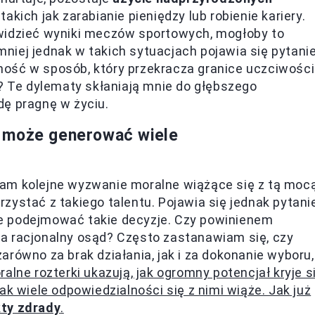
, takich jak zarabianie pieniędzy lub robienie kariery.
widzieć wyniki meczów sportowych, mogłoby to
niej jednak w takich sytuacjach pojawia się pytani
ość w sposób, który przekracza granice uczciwości
ą? Te dylematy skłaniają mnie do głębszego
dę pragnę w życiu.
i może generować wiele
gam kolejne wyzwanie moralne wiążące się z tą mocą
ystać z takiego talentu. Pojawia się jednak pytanie
awie podejmować takie decyzje. Czy powinienem
a racjonalny osąd? Często zastanawiam się, czy
równo za brak działania, jak i za dokonanie wyboru,
alne rozterki ukazują, jak ogromny potencjał kryje s
ak wiele odpowiedzialności się z nimi wiąże. Jak już
ty zdrady
.