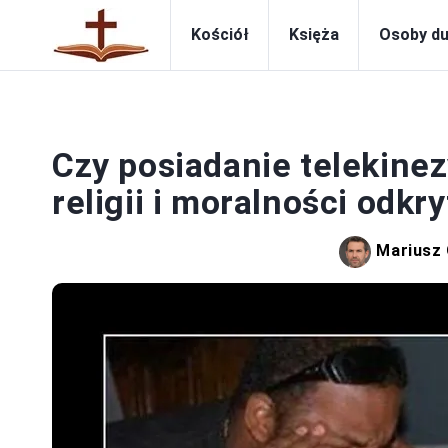
Kościół
Księża
Osoby d
Czy posiadanie telekine
religii i moralności odkry
Mariusz