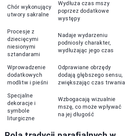
Wydłuża czas mszy
Chór wykonujący
poprzez dodatkowe
utwory sakralne
występy
Procesje z
Nadaje wydarzeniu
dziecięcymi
podniosły charakter,
niesionymi
wydłużając jego czas
sztandarami
Wprowadzenie
Odprawiane obrzędy
dodatkowych
dodają głębszego sensu,
modlitw i pieśni
zwiększając czas trwania
Specjalne
Wzbogacają wizualnie
dekoracje i
mszę, co może wpływać
symbole
na jej długość
liturgiczne
Rola tradycji parafialnych w