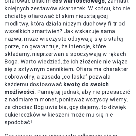
ofiarować bliskim
coś wartościowego
, zamiast
kolejnych zestawów skarpetek. W końcu, kto nie
chciałby ofiarować bliskim nieustającej
modlitwy, która działa niczym duchowy filtr od
wszelkich zmartwień? Jak wskazuje sama
nazwa, msze wieczyste odbywają się o stałej
porze, co gwarantuje, że intencje, które
składamy, nieprzerwanie spoczywają w rękach
Boga. Warto wiedzieć, że ich złożenie nie wiąże
się z sztywnym cennikiem. Ofiara ma charakter
dobrowolny, a zasada „co łaska” pozwala
każdemu dostosować
kwotę do swoich
możliwości
. Pamiętaj jednak, aby nie przesadzić
z nadmiarem monet, ponieważ wszyscy wiemy,
że chociaż Bóg uwielbia, gdy dajemy, to dźwięk
cukiereczków w kieszeni może mu się nie
spodobać!
Codzienne msze wieczyste odbywają się w