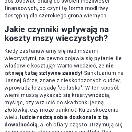
dostosować ofiarę do swoich możliwości
finansowych, co czyni tę formę modlitwy
dostępną dla szerokiego grona wiernych.
Jakie czynniki wpływają na
koszty mszy wieczystych?
Kiedy zastanawiamy się nad mszami
wieczystymi, na pewno pojawia się pytanie: ile
właściwie kosztują? Warto wiedzieć, że
nie
istnieją tutaj sztywne zasady
! Sanktuarium na
Jasnej Górze, znane z nieskończonych cudów,
wprowadziło zasadę "co łaska". W ten sposób
wierni muszą wykazać się kreatywnością,
myśląc, czy wrzucić do skarbonki jedną
złotówkę, czy może banknot. Ku zaskoczeniu
wielu,
ludzie radzą sobie doskonale z tą
dowolnością
, a ich ofiary często utrzymują się
na poziomie, który nie rujnuje portfela. Bez