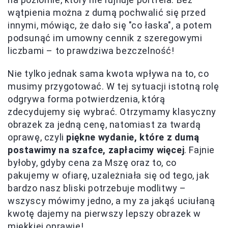
wątpienia można z dumą pochwalić się przed
innymi, mówiąc, że dało się "co łaska", a potem
podsunąć im umowny cennik z szeregowymi
liczbami – to prawdziwa bezczelność!
Nie tylko jednak sama kwota wpływa na to, co
musimy przygotować. W tej sytuacji istotną rolę
odgrywa forma potwierdzenia, którą
zdecydujemy się wybrać. Otrzymamy klasyczny
obrazek za jedną cenę, natomiast za twardą
oprawę, czyli
piękne wydanie, które z dumą
postawimy na szafce, zapłacimy więcej
. Fajnie
byłoby, gdyby cena za Mszę oraz to, co
pakujemy w ofiarę, uzależniała się od tego, jak
bardzo nasz bliski potrzebuje modlitwy –
wszyscy mówimy jedno, a my za jakąś uciułaną
kwotę dajemy na pierwszy lepszy obrazek w
miękkiej oprawie!