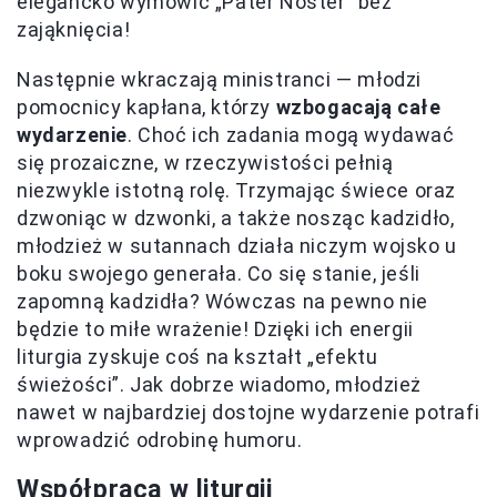
elegancko wymówić „Pater Noster” bez
zająknięcia!
Następnie wkraczają ministranci — młodzi
pomocnicy kapłana, którzy
wzbogacają całe
wydarzenie
. Choć ich zadania mogą wydawać
się prozaiczne, w rzeczywistości pełnią
niezwykle istotną rolę. Trzymając świece oraz
dzwoniąc w dzwonki, a także nosząc kadzidło,
młodzież w sutannach działa niczym wojsko u
boku swojego generała. Co się stanie, jeśli
zapomną kadzidła? Wówczas na pewno nie
będzie to miłe wrażenie! Dzięki ich energii
liturgia zyskuje coś na kształt „efektu
świeżości”. Jak dobrze wiadomo, młodzież
nawet w najbardziej dostojne wydarzenie potrafi
wprowadzić odrobinę humoru.
Współpraca w liturgii