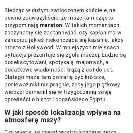
Siedząc w dużym, zatłoczonym kościele, na
pewno zauważyliście, że msze tam często
przypominają
maraton
. W takich momentach
zaczynamy się zastanawiać, czy kapłan ma w
zanadrzu jakieś niekończące się kazanie, jakby
prosto z Hollywood. W mniejszych miejscach
sytuacja prezentuje się zgoła inaczej. Ludzie są
podekscytowani, spotykają znajomych, a
dodatkowe wiadomości krążą z ust do ust.
Dlatego msze tam potrafią być krótsze,
ponieważ nikt nie pragnie, żeby jego piątkowy
wieczór zamienił się w trzygodzinną sesję
opowieści o historii pogańskiego Egiptu.
W jaki sposób lokalizacja wpływa na
atmosferę mszy?
Czy wiecie, że nawet wystrój kościoła może