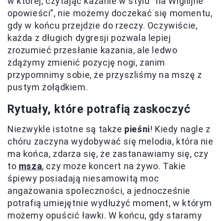
w której, czytając kazanie w stylu “na Wigilijne
opowieści”, nie możemy doczekać się momentu,
gdy w końcu przejdzie do rzeczy. Oczywiście,
każda z długich dygresji pozwala lepiej
zrozumieć przesłanie kazania, ale ledwo
zdążymy zmienić pozycję nogi, zanim
przypomnimy sobie, że przyszliśmy na mszę z
pustym żołądkiem.
Rytuały, które potrafią zaskoczyć
Niezwykle istotne są także
pieśni
! Kiedy nagle z
chóru zaczyna wydobywać się melodia, która nie
ma końca, zdarza się, że zastanawiamy się, czy
to
msza
, czy może koncert na żywo. Takie
śpiewy posiadają niesamowitą moc
angażowania społeczności, a jednocześnie
potrafią umiejętnie wydłużyć moment, w którym
możemy opuścić ławki. W końcu, gdy staramy