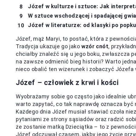
Józef w kulturze i sztuce: Jak interpre
W sztuce wschodzącej i spadającej gwi
Józef w literaturze: od klasyki po popku
Józef, mąż Maryi, to postać, która z pewnośc
Tradycja ukazuje go jako
wzór cnót
, przykład
chciałby znaleźć się u jego boku, zwłaszcza 
na zawsze odmienić bieg historii? Warto jedna
nieco obalić ten wizerunek i zobaczyć Józefa w
Józef – człowiek z krwi i kości
Wyobrażamy sobie go często jako idealnie ub
warto zapytać, co tak naprawdę oznacza by
Każdego dnia Józef musiał stawiać czoła nie
pytaniami ze strony sąsiadów oraz radzić sobi
że zostanie matką Dzieciątka – to z pewności
Józef odczuwał czasem, jakby jego życie prz