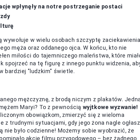
tacje wpłynęły na notre postrzeganie postaci
azdy
lturę
ią wywołuje w wielu osobach szczyptę zaciekawienia
nego męża oraz oddanego ojca. W końcu, kto nie
pełen miłości do tajemniczego maleństwa, które miał
k spojrzeć na tę figurę z innego punktu widzenia, ab
 bardziej "ludzkim" świetle.
ranego mężczyznę, z brodą niczym z plakatów. Jedn
ć mężem Maryi? To z pewnością
wyjtkowe wyzwanie!
zliczonym obowiązkom, zmierzyć się z wieloma
e z trudnymi sytuacjami, gdy jego żona nagle ogłasz
ą nie było codzienne! Możemy sobie wyobrazić, że
ypominało akcję filmu przygodowego – bez żadnego