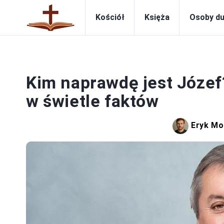
Kościół
Księża
Osoby d
Kim naprawdę jest Józef
w świetle faktów
Eryk Mo