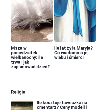
Msza w
Ile lat żyła Maryja?
poniedziałek
Co wiadomo o jej
wielkanocny: ile
wieku i śmierci
trwa i jak
zaplanować dzień?
Religia
Ile kosztuje ławeczka na
cmentarz? Ceny modeli i