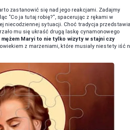
arto zastanowić się nad jego reakcjami. Zadajmy
ląc "Co ja tutaj robię?", spacerując z rękami w
tej niecodziennej sytuacji. Choć tradycja przedstawi
arzało mu się ukraść drugą laskę cynamonowego
 mężem Maryi to nie tylko wizyty w stajni czy
owiekiem z marzeniami, które musiały niestety iść 