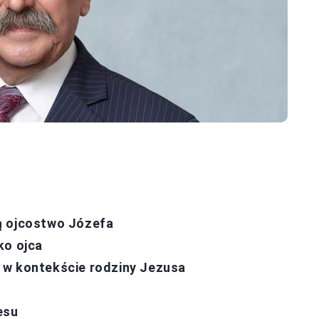
ują ojcostwo Józefa
ko ojca
 w kontekście rodziny Jezusa
esu