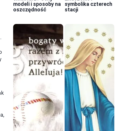
modeli i sposoby na
symbolika czterech
oszczędność
stacji
.
o
y
ak
a,