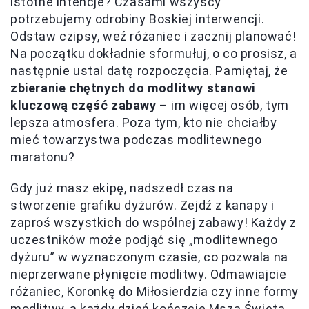
istotne intencje? Czasami wszyscy
potrzebujemy odrobiny Boskiej interwencji.
Odstaw czipsy, weź różaniec i zacznij planować!
Na początku dokładnie sformułuj, o co prosisz, a
następnie ustal datę rozpoczęcia. Pamiętaj, że
zbieranie chętnych do modlitwy stanowi
kluczową część zabawy
– im więcej osób, tym
lepsza atmosfera. Poza tym, kto nie chciałby
mieć towarzystwa podczas modlitewnego
maratonu?
Gdy już masz ekipę, nadszedł czas na
stworzenie grafiku dyżurów. Zejdź z kanapy i
zaproś wszystkich do wspólnej zabawy! Każdy z
uczestników może podjąć się „modlitewnego
dyżuru” w wyznaczonym czasie, co pozwala na
nieprzerwane płynięcie modlitwy. Odmawiajcie
różaniec, Koronkę do Miłosierdzia czy inne formy
modlitwy, a każdy dzień kończcie Mszą Świętą.