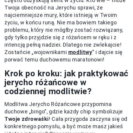
często odzyskują sens w życiu. Kto wie – może
Twoja obecność na Jerychu sprawi, że
najciemniejsze mury, które istnieją w Twoim
życiu, w końcu runą. Nie ma bowiem takiego
problemu, który nie mógłby zostać rozwiązany,
gdy tylko przyjdzie się z różańcem w ręku i z
intencją pełną nadziei. Dlatego nie zwlekajcie!
Zostańcie „wojownikami
modlitwy
” i dajcie się
porwać temu duchowemu maratonowi!
Krok po kroku: jak praktykować
jerycho różańcowe w
codziennej modlitwie?
Modlitwa Jerycho Różańcowe przypomina
duchowe „bingo”, gdzie każdy chip symbolizuje
Twoje zdrowaśki
! Cała przygoda zaczyna się od
konkretnego pomysłu, a być może masz jakieś