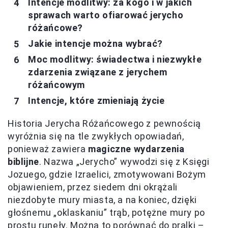
Intencje modlitwy: za kogo i w jakich
sprawach warto ofiarować jerycho
różańcowe?
Jakie intencje można wybrać?
Moc modlitwy: świadectwa i niezwykłe
zdarzenia związane z jerychem
różańcowym
Intencje, które zmieniają życie
Historia Jerycha Różańcowego z pewnością
wyróżnia się na tle zwykłych opowiadań,
ponieważ zawiera
magiczne wydarzenia
biblijne
. Nazwa „Jerycho” wywodzi się z Księgi
Jozuego, gdzie Izraelici, zmotywowani Bożym
objawieniem, przez siedem dni okrążali
niezdobyte mury miasta, a na koniec, dzięki
głośnemu „oklaskaniu” trąb, potężne mury po
prostu runęły. Można to porównać do pralki –