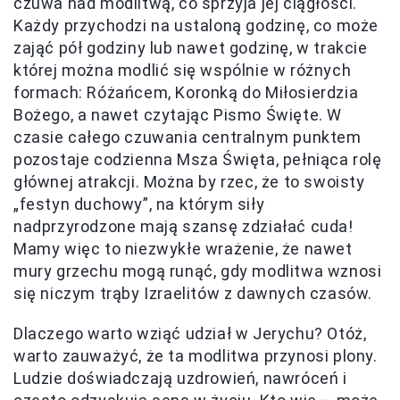
czuwa nad modlitwą, co sprzyja jej ciągłości.
Każdy przychodzi na ustaloną godzinę, co może
zająć pół godziny lub nawet godzinę, w trakcie
której można modlić się wspólnie w różnych
formach: Różańcem, Koronką do Miłosierdzia
Bożego, a nawet czytając Pismo Święte. W
czasie całego czuwania centralnym punktem
pozostaje codzienna Msza Święta, pełniąca rolę
głównej atrakcji. Można by rzec, że to swoisty
„festyn duchowy”, na którym siły
nadprzyrodzone mają szansę zdziałać cuda!
Mamy więc to niezwykłe wrażenie, że nawet
mury grzechu mogą runąć, gdy modlitwa wznosi
się niczym trąby Izraelitów z dawnych czasów.
Dlaczego warto wziąć udział w Jerychu? Otóż,
warto zauważyć, że ta modlitwa przynosi plony.
Ludzie doświadczają uzdrowień, nawróceń i