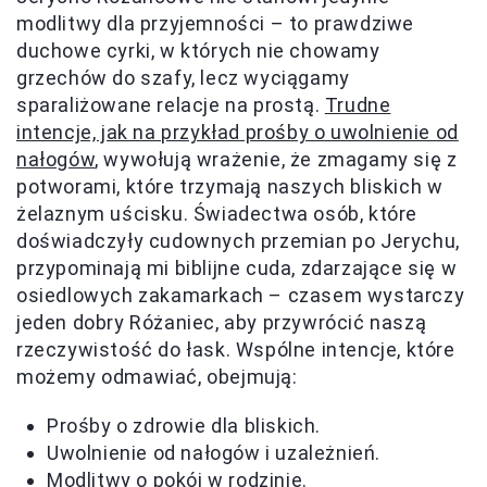
modlitwy dla przyjemności – to prawdziwe
duchowe cyrki, w których nie chowamy
grzechów do szafy, lecz wyciągamy
sparaliżowane relacje na prostą.
Trudne
intencje, jak na przykład prośby o uwolnienie od
nałogów
, wywołują wrażenie, że zmagamy się z
potworami, które trzymają naszych bliskich w
żelaznym uścisku. Świadectwa osób, które
doświadczyły cudownych przemian po Jerychu,
przypominają mi biblijne cuda, zdarzające się w
osiedlowych zakamarkach – czasem wystarczy
jeden dobry Różaniec, aby przywrócić naszą
rzeczywistość do łask. Wspólne intencje, które
możemy odmawiać, obejmują:
Prośby o zdrowie dla bliskich.
Uwolnienie od nałogów i uzależnień.
Modlitwy o pokój w rodzinie.