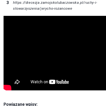
https://diecezja.zamojskolubaczowska.pl/ruchy-i-
stowarzyszenia/jerycho-rozancowe
Powiązane wpisy: