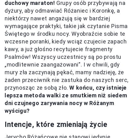
duchowy maraton!
Grupy osób przybywają na
dyżury, aby odmawiać Różaniec i Koronkę, a
niektórzy nawet angażują się w bardziej
wymagające praktyki, takie jak czytanie Pisma
Świętego w środku nocy. Wyobraźcie sobie te
wczesne poranki, kiedy wciąż czujecie zapach
kawy, a już głośno recytujecie fragmenty
Psalmów! Wszyscy uczestnicy są po prostu
„modlitewnie zaangażowani”. I w chwili, gdy
mury zła zaczynają pękać, mamy nadzieję, że
żaden przeciwnik nie zastuka do naszych serc,
przynosząc ze sobą zło.
W końcu, czy istnieje
lepsza metoda walki ze smutkiem niż siedem
dni czujnego zarywania nocy w Różanym
wyścigu?
Intencje, które zmieniają życie
Jerycho Różańcowe nie stanowi jedynie