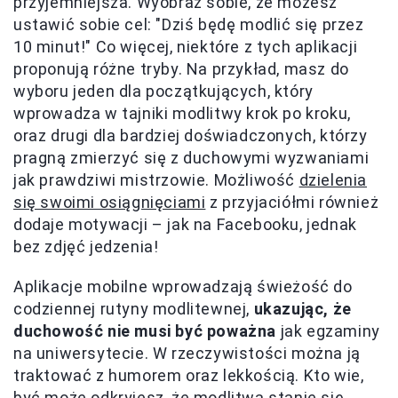
przyjemniejsza. Wyobraź sobie, że możesz
ustawić sobie cel: "Dziś będę modlić się przez
10 minut!" Co więcej, niektóre z tych aplikacji
proponują różne tryby. Na przykład, masz do
wyboru jeden dla początkujących, który
wprowadza w tajniki modlitwy krok po kroku,
oraz drugi dla bardziej doświadczonych, którzy
pragną zmierzyć się z duchowymi wyzwaniami
jak prawdziwi mistrzowie. Możliwość
dzielenia
się swoimi osiągnięciami
z przyjaciółmi również
dodaje motywacji – jak na Facebooku, jednak
bez zdjęć jedzenia!
Aplikacje mobilne wprowadzają świeżość do
codziennej rutyny modlitewnej,
ukazując, że
duchowość nie musi być poważna
jak egzaminy
na uniwersytecie. W rzeczywistości można ją
traktować z humorem oraz lekkością. Kto wie,
być może odkryjesz, że modlitwa stanie się