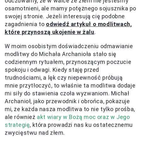
odczuwamy, że w walce ze złem nie jesteśmy
osamotnieni, ale mamy potężnego sojusznika po
swojej stronie. Jeżeli interesują cię podobne
zagadnienia to
odwiedź artykuł o modlitwach,
które przynoszą ukojenie w żalu
.
W moim osobistym doświadczeniu odmawianie
modlitwy do Michała Archanioła stało się
codziennym rytuałem, przynoszącym poczucie
spokoju i odwagi. Kiedy staję przed
trudnościami, a lęk czy niepewność próbują
mnie przytłoczyć, to właśnie ta modlitwa dodaje
mi siły do stawienia czoła wyzwaniom. Michał
Archanioł, jako przewodnik i obrońca, pokazuje
mi, że każda nasza modlitwa to nie tylko prośba,
ale również
akt wiary w Bożą moc oraz w Jego
strategię
, która prowadzi nas ku ostatecznemu
zwycięstwu nad złem.