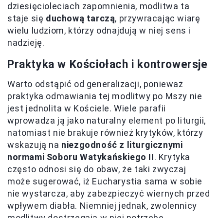
dziesięcioleciach zapomnienia, modlitwa ta
staje się
duchową tarczą
, przywracając wiarę
wielu ludziom, którzy odnajdują w niej sens i
nadzieję.
Praktyka w Kościołach i kontrowersje
Warto odstąpić od generalizacji, ponieważ
praktyka odmawiania tej modlitwy po Mszy nie
jest jednolita w Kościele. Wiele parafii
wprowadza ją jako naturalny element po liturgii,
natomiast nie brakuje również krytyków, którzy
wskazują na
niezgodność z liturgicznymi
normami Soboru Watykańskiego II
. Krytyka
często odnosi się do obaw, że taki zwyczaj
może sugerować, iż Eucharystia sama w sobie
nie wystarcza, aby zabezpieczyć wiernych przed
wpływem diabła. Niemniej jednak, zwolennicy
modlitwy dostrzegają w niej potrzebę