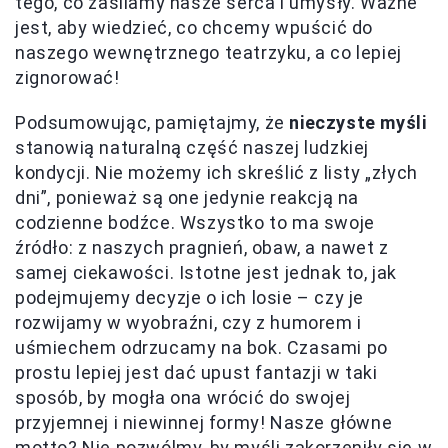
tego, co zasilamy nasze serca i umysły. Ważne
jest, aby wiedzieć, co chcemy wpuścić do
naszego wewnętrznego teatrzyku, a co lepiej
zignorować!
Podsumowując, pamiętajmy, że
nieczyste myśli
stanowią naturalną część naszej ludzkiej
kondycji. Nie możemy ich skreślić z listy „złych
dni”, ponieważ są one jedynie reakcją na
codzienne bodźce. Wszystko to ma swoje
źródło: z naszych pragnień, obaw, a nawet z
samej ciekawości. Istotne jest jednak to, jak
podejmujemy decyzje o ich losie – czy je
rozwijamy w wyobraźni, czy z humorem i
uśmiechem odrzucamy na bok. Czasami po
prostu lepiej jest dać upust fantazji w taki
sposób, by mogła ona wrócić do swojej
przyjemnej i niewinnej formy! Nasze główne
motto? Nie pozwólmy, by myśli zakorzeniły się w