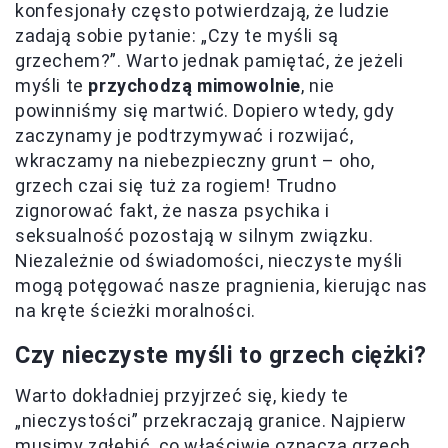
konfesjonały często potwierdzają, że ludzie
zadają sobie pytanie: „Czy te myśli są
grzechem?”. Warto jednak pamiętać, że jeżeli
myśli te
przychodzą mimowolnie
, nie
powinniśmy się martwić. Dopiero wtedy, gdy
zaczynamy je podtrzymywać i rozwijać,
wkraczamy na niebezpieczny grunt – oho,
grzech czai się tuż za rogiem! Trudno
zignorować fakt, że nasza psychika i
seksualność pozostają w silnym związku.
Niezależnie od świadomości, nieczyste myśli
mogą potęgować nasze pragnienia, kierując nas
na kręte ścieżki moralności.
Czy nieczyste myśli to grzech ciężki?
Warto dokładniej przyjrzeć się, kiedy te
„nieczystości” przekraczają granice. Najpierw
musimy zgłębić, co właściwie oznacza grzech