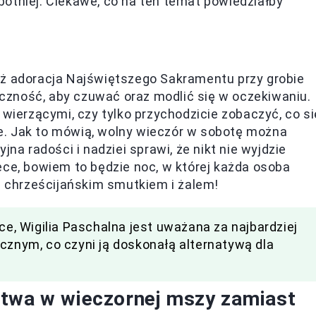
sobotniej. Ciekawe, co na ten temat powiedziałby
eż adoracja Najświętszego Sakramentu przy grobie
zność, aby czuwać oraz modlić się w oczekiwaniu.
 wierzącymi, czy tylko przychodzicie zobaczyć, co si
bie. Jak to mówią, wolny wieczór w sobotę można
jna radości i nadziei sprawi, że nikt nie wyjdzie
ece, bowiem to będzie noc, w której każda osoba
 z chrześcijańskim smutkiem i żalem!
ce, Wigilia Paschalna jest uważana za najbardziej
cznym, co czyni ją doskonałą alternatywą dla
ctwa w wieczornej mszy zamiast