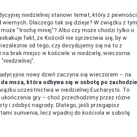
cyjnej niedzielnej stanowi temat, który z pewnośc
 wiernych. Dlaczego tak się dzieje? W związku z ty
y może "trochę mniej"? Albo czy może chodzi tylko o
skakuje fakt, że Kościół nie sprzeciwia się, by w
iezależnie od tego, czy decydujemy się na to z
 na brak miejsc w kościele w niedzielę, wieczorna
"niedzielnej".
tradycyjnie nowy dzień zaczyna się wieczorem – na
da msza, która odbywa się w sobotę po zachodzi
wiązku uczestnictwa w niedzielnej Eucharystii. To
o ukończenia gry – choć przechodzimy przez różne
ty i zdobyć nagrody. Dlatego, jeśli przegapisz
utami sumienia, lecz wpadnij do kościoła w sobotę