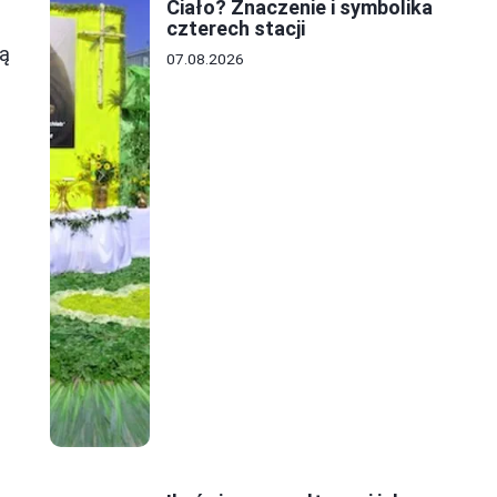
Ciało? Znaczenie i symbolika
czterech stacji
ią
07.08.2026
m
e