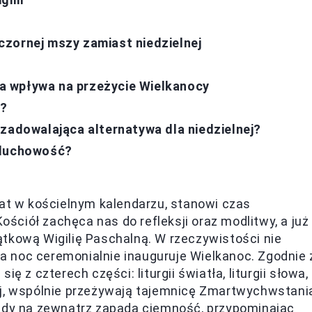
zornej mszy zamiast niedzielnej
a wpływa na przeżycie Wielkanocy
e?
 zadowalająca alternatywa dla niedzielnej?
 duchowość?
dat w kościelnym kalendarzu, stanowi czas
 Kościół zachęca nas do refleksji oraz modlitwy, a już
tkową Wigilię Paschalną. W rzeczywistości nie
 noc ceremonialnie inauguruje Wielkanoc. Zgodnie 
się z czterech części: liturgii światła, liturgii słowa,
cznej, wspólnie przeżywają tajemnicę Zmartwychwstani
 gdy na zewnątrz zapada ciemność, przypominając