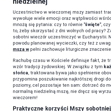
niedzielnej
Uczestnictwo w wieczornej mszy zamiast trady
wywołuje wiele emocji oraz wątpliwości wśród
mnożą się pytania: czy to równie
"święte"
, cz
to, żeby skorzystać z dni wolnych od pracy? Za
sobotni wieczór uczestniczyć w Eucharystii. N
powodu planowanej wycieczki, czy też z uwagi
msza w
pełni zachowuje liturgiczne znaczenie 
Rachubę czasu w Kościele definiuje fakt, że 
wzór tradycji żydowskiej. W związku z tym
każ
słońca
, traktowana bywa jako spełnienie obo
przypomina poszukiwanie najkrótszej drogi d
poziomy, cel pozostaje ten sam: dotrzeć do me
normalną niedzielną mszę, nie dręcz się wyrz
wieczorem!
Praktyczne korzyści Mszy sobotniej