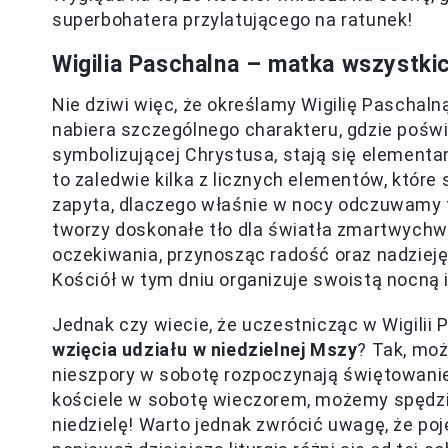
superbohatera przylatującego na ratunek!
Wigilia Paschalna – matka wszystkich
Nie dziwi więc, że określamy Wigilię Paschaln
nabiera szczególnego charakteru, gdzie pośw
symbolizującej Chrystusa, stają się elementa
to zaledwie kilka z licznych elementów, które 
zapyta, dlaczego właśnie w nocy odczuwamy t
tworzy doskonałe tło dla światła zmartwychwst
oczekiwania, przynosząc radość oraz nadziej
Kościół w tym dniu organizuje swoistą nocną 
Jednak czy wiecie, że uczestnicząc w Wigilii
wzięcia udziału w niedzielnej Mszy
? Tak, moż
nieszpory w sobotę rozpoczynają świętowanie n
kościele w sobotę wieczorem, możemy spędzi
niedzielę! Warto jednak zwrócić uwagę, że poj