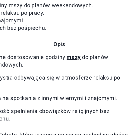
iny mszy do planów weekendowych.
relaksu po pracy.
znajomymi.
ych bez pośpiechu.
Opis
ne dostosowanie godziny
mszy
do planów
ndowych.
ystia odbywająca się w atmosferze relaksu po
 na spotkania z innymi wiernymi i znajomymi.
ość spełnienia obowiązków religijnych bez
chu.
obotę, która rozpoczyna się po zachodzie słońca,