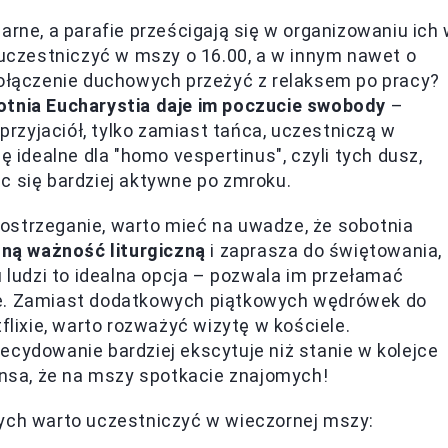
arne, a parafie prześcigają się w organizowaniu ich
czestniczyć w mszy o 16.00, a w innym nawet o
połączenie duchowych przeżyć z relaksem po pracy?
otnia Eucharystia daje im poczucie swobody
–
zyjaciół, tylko zamiast tańca, uczestniczą w
ę idealne dla "homo vespertinus", czyli tych dusz,
c się bardziej aktywne po zmroku.
ostrzeganie, warto mieć na uwadze, że sobotnia
łną ważność liturgiczną
i zaprasza do świętowania,
u ludzi to idealna opcja – pozwala im przełamać
gijne. Zamiast dodatkowych piątkowych wędrówek do
ixie, warto rozważyć wizytę w kościele.
ecydowanie bardziej ekscytuje niż stanie w kolejce
zansa, że na mszy spotkacie znajomych!
rych warto uczestniczyć w wieczornej mszy: