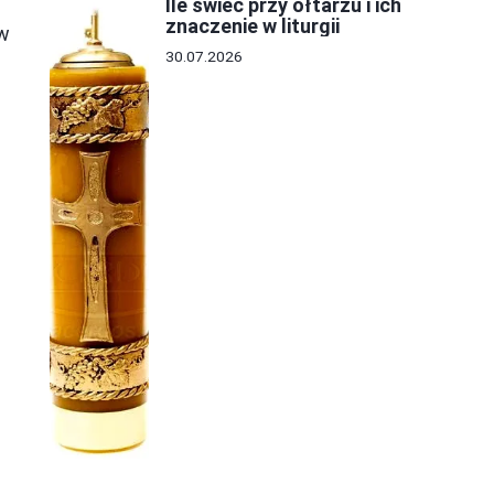
Ile świec przy ołtarzu i ich
znaczenie w liturgii
 w
30.07.2026