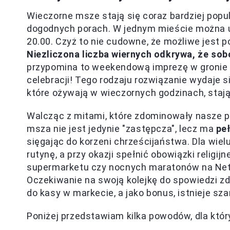
Wieczorne msze stają się coraz bardziej popul
dogodnych porach. W jednym mieście można u
20.00. Czyż to nie cudowne, że możliwe jest 
Niezliczona liczba wiernych odkrywa, że sob
przypomina to weekendową imprezę w gronie pr
celebracji! Tego rodzaju rozwiązanie wydaje si
które ożywają w wieczornych godzinach, stają
Walcząc z mitami, które zdominowały nasze p
msza nie jest jedynie "zastępcza", lecz ma
pe
sięgając do korzeni chrześcijaństwa. Dla wiel
rutynę, a przy okazji spełnić obowiązki reli
supermarketu czy nocnych maratonów na Netfl
Oczekiwanie na swoją kolejkę do spowiedzi zd
do kasy w markecie, a jako bonus, istnieje s
Poniżej przedstawiam kilka powodów, dla któ