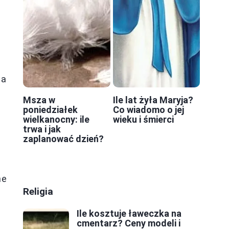
a
ia
Msza w
Ile lat żyła Maryja?
poniedziałek
Co wiadomo o jej
wielkanocny: ile
wieku i śmierci
trwa i jak
zaplanować dzień?
ne
Religia
Ile kosztuje ławeczka na
cmentarz? Ceny modeli i