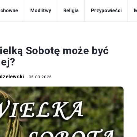
uchowne
Modlitwy
Religia
Przypowieści
MSZE
ielką Sobotę może być
nej?
dzelewski
05.03.2026