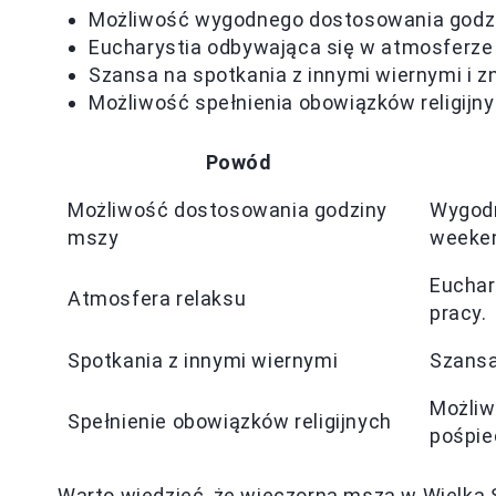
Możliwość wygodnego dostosowania godz
Eucharystia odbywająca się w atmosferze 
Szansa na spotkania z innymi wiernymi i 
Możliwość spełnienia obowiązków religijn
Powód
Możliwość dostosowania godziny
Wygod
mszy
weeke
Euchar
Atmosfera relaksu
pracy.
Spotkania z innymi wiernymi
Szansa
Możliw
Spełnienie obowiązków religijnych
pośpie
Warto wiedzieć, że wieczorna msza w Wielką S