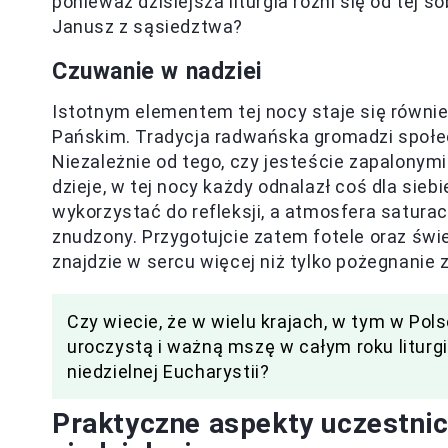
ponieważ dzisiejsza liturgia różni się od tej 
Janusz z sąsiedztwa?
Czuwanie w nadziei
Istotnym elementem tej nocy staje się równi
Pańskim. Tradycja radwańska gromadzi społec
Niezależnie od tego, czy jesteście zapalonymi
dzieje, w tej nocy każdy odnalazł coś dla sie
wykorzystać do refleksji, a atmosfera saturacy
znudzony. Przygotujcie zatem fotele oraz świ
znajdzie w sercu więcej niż tylko pożegnanie
Czy wiecie, że w wielu krajach, w tym w Pols
uroczystą i ważną mszę w całym roku liturgi
niedzielnej Eucharystii?
Praktyczne aspekty uczestni