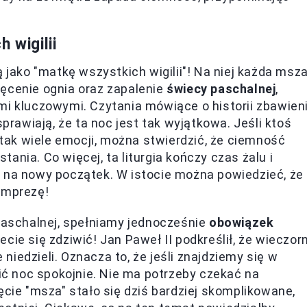
 wigilii
ą jako "matkę wszystkich wigilii"! Na niej każda msz
ięcenie ognia oraz zapalenie
świecy paschalnej
,
mi kluczowymi. Czytania mówiące o historii zbawien
sprawiają, że ta noc jest tak wyjątkowa. Jeśli ktoś
ak wiele emocji, można stwierdzić, że ciemność
ania. Co więcej, ta liturgia kończy czas żalu i
ę na nowy początek. W istocie można powiedzieć, że
imprezę!
 Paschalnej, spełniamy jednocześnie
obowiązek
ecie się zdziwić! Jan Paweł II podkreślił, że wieczor
iedzieli. Oznacza to, że jeśli znajdziemy się w
ć noc spokojnie. Nie ma potrzeby czekać na
ęcie "msza" stało się dziś bardziej skomplikowane,