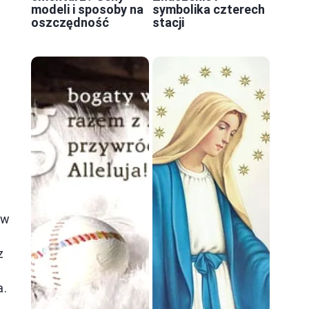
modeli i sposoby na
symbolika czterech
oszczędność
stacji
 w
z
a.