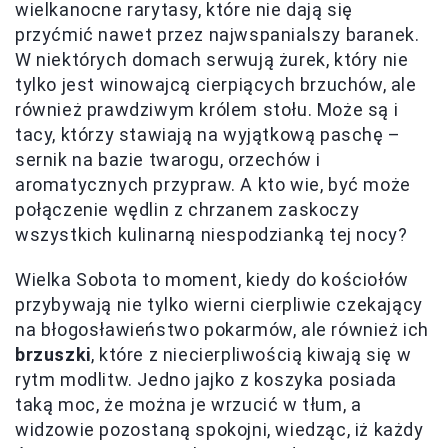
wielkanocne rarytasy, które nie dają się
przyćmić nawet przez najwspanialszy baranek.
W niektórych domach serwują żurek, który nie
tylko jest winowajcą cierpiących brzuchów, ale
również prawdziwym królem stołu. Może są i
tacy, którzy stawiają na wyjątkową paschę –
sernik na bazie twarogu, orzechów i
aromatycznych przypraw. A kto wie, być może
połączenie wędlin z chrzanem zaskoczy
wszystkich kulinarną niespodzianką tej nocy?
Wielka Sobota to moment, kiedy do kościołów
przybywają nie tylko wierni cierpliwie czekający
na błogosławieństwo pokarmów, ale również ich
brzuszki
, które z niecierpliwością kiwają się w
rytm modlitw. Jedno jajko z koszyka posiada
taką moc, że można je wrzucić w tłum, a
widzowie pozostaną spokojni, wiedząc, iż każdy