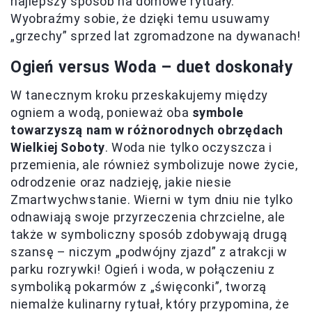
najlepszy sposób na domowe rytuały.
Wyobraźmy sobie, że dzięki temu usuwamy
„grzechy” sprzed lat zgromadzone na dywanach!
Ogień versus Woda – duet doskonały
W tanecznym kroku przeskakujemy między
ogniem a wodą, ponieważ oba
symbole
towarzyszą nam w różnorodnych obrzędach
Wielkiej Soboty
. Woda nie tylko oczyszcza i
przemienia, ale również symbolizuje nowe życie,
odrodzenie oraz nadzieję, jakie niesie
Zmartwychwstanie. Wierni w tym dniu nie tylko
odnawiają swoje przyrzeczenia chrzcielne, ale
także w symboliczny sposób zdobywają drugą
szansę – niczym „podwójny zjazd” z atrakcji w
parku rozrywki! Ogień i woda, w połączeniu z
symboliką pokarmów z „święconki”, tworzą
niemalże kulinarny rytuał, który przypomina, że