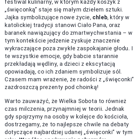
festiwal kulinarny, w którym każdy koszyk z
„święconką” staje się małym dziełem sztuki.
Jajka symbolizujące nowe życie,
chleb
, który w
katolickiej tradycji stanowi Ciało Pana, oraz
baranek nawiązujący do zmartwychwstania – w
tym kontekście jedzenie zyskuje znaczenie
wykraczające poza zwykłe zaspokajanie głodu. I
te wszystkie emocje, gdy babcie starannie
przekładają wędliny, a dzieci z ekscytacją
opowiadają, co ich zdaniem symbolizuje sól.
Czasem mam wrażenie, że radości z „święconki”
zazdroszczą prezenty pod choinką!
Warto zauważyć, że Wielka Sobota to również
czas milczenia, przynajmniej w teorii. Jednak
gdy spojrzymy na osoby w kolejce do kościoła,
dostrzegamy, że to najlepsze chwile na debaty
dotyczące najbardziej udanej „święconki” w tym