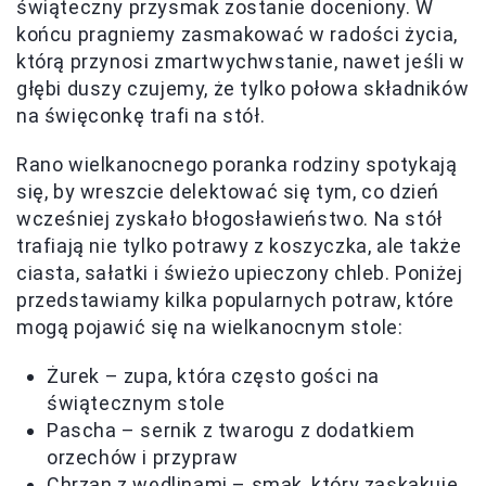
świąteczny przysmak zostanie doceniony. W
końcu pragniemy zasmakować w radości życia,
którą przynosi zmartwychwstanie, nawet jeśli w
głębi duszy czujemy, że tylko połowa składników
na święconkę trafi na stół.
Rano wielkanocnego poranka rodziny spotykają
się, by wreszcie delektować się tym, co dzień
wcześniej zyskało błogosławieństwo. Na stół
trafiają nie tylko potrawy z koszyczka, ale także
ciasta, sałatki i świeżo upieczony chleb. Poniżej
przedstawiamy kilka popularnych potraw, które
mogą pojawić się na wielkanocnym stole:
Żurek – zupa, która często gości na
świątecznym stole
Pascha – sernik z twarogu z dodatkiem
orzechów i przypraw
Chrzan z wędlinami – smak, który zaskakuje