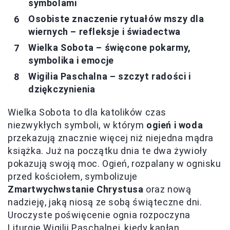
symbolami
Osobiste znaczenie rytuałów mszy dla
wiernych – refleksje i świadectwa
Wielka Sobota – święcone pokarmy,
symbolika i emocje
Wigilia Paschalna – szczyt radości i
dziękczynienia
Wielka Sobota to dla katolików czas
niezwykłych symboli, w którym
ogień i woda
przekazują znacznie więcej niż niejedna mądra
książka. Już na początku dnia te dwa żywioły
pokazują swoją moc. Ogień, rozpalany w ognisku
przed kościołem, symbolizuje
Zmartwychwstanie Chrystusa
oraz nową
nadzieję, jaką niosą ze sobą świąteczne dni.
Uroczyste poświęcenie ognia rozpoczyna
Liturgię Wigilii Paschalnej, kiedy kapłan