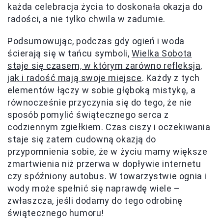
każda celebracja życia to doskonała okazja do
radości, a nie tylko chwila w zadumie.
Podsumowując, podczas gdy ogień i woda
ścierają się w tańcu symboli,
Wielka Sobota
staje się czasem, w którym zarówno refleksja,
jak i radość mają swoje miejsce
. Każdy z tych
elementów łączy w sobie głęboką mistykę, a
równocześnie przyczynia się do tego, że nie
sposób pomylić świątecznego serca z
codziennym zgiełkiem. Czas ciszy i oczekiwania
staje się zatem cudowną okazją do
przypomnienia sobie, że w życiu mamy większe
zmartwienia niż przerwa w dopływie internetu
czy spóźniony autobus. W towarzystwie ognia i
wody może spełnić się naprawdę wiele –
zwłaszcza, jeśli dodamy do tego odrobinę
świątecznego humoru!