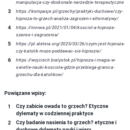
manipulacja-czy-doskonale-narzedzie-terapeutyczne
https://kompasje.pl/grzechy/praktyki-duchowe/czy-
hipnoza-to-grzech-analiza-zagrozen-i-alternatywy/
https://niniwa.pl/2021/01/04/kosciol-a-hipnoza-
szanse-i-zagrozenia/
https://pl.aleteia.org/2025/03/26/czym-jest-hipnoza-
czy-katolik-moze-poddawac-sie-hipnozie/
https://wojciech.bialystok.pl/hipnoza-i-magia-w-
swietle-nauki-kosciola-gdzie-przebiega-granica-
grzechu-dla-katolikow/
Powiązane wpisy:
Czy zabicie owada to grzech? Etyczne
dylematy w codziennej praktyce
Czy badanie nasienia to grzech? etyczne i
duchowe dylematy nauki i wiary