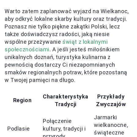
Warto zatem zaplanować wyjazd na Wielkanoc,
aby odkryć lokalne skarby kultury oraz tradycji.
Poznasz nie tylko piękne zakątki Polski, lecz
także doświadczysz radości, jaką niesie
wspólne przeżywanie
świąt z lokalnymi
społecznościami
. A jeśli jesteś miłośnikiem
unikalnych doznań, turystyka kulinarna z
pewnością dostarczy Ci niezapomnianych
smaków regionalnych potraw, które pozostaną
w Twojej pamięci na długo.
Charakterystyka
Przykłady
Region
Tradycji
Zwyczajów
Jarmarki
Połączenie
wielkanocne,
M
Podlasie
kultury, tradycji i
świąteczne
ż
przyrody