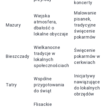
koncerty
Malowanie
Wiejska
pisanek,
atmosfera,
M
Mazury
tradycyjne
dbałość o
ż
święcenie
lokalne obyczaje
pokarmów
Wielkanocne
Święcenie
tradycje w
Bieszczady
pokarmów w
lokalnych
cerkwiach
społecznościach
Inicjatywy
Wspólne
nawiązujące
Tatry
przygotowania
do lokalnych
do świąt
obrzędów
Flisackie