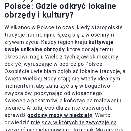
Polsce: Gdzie odkryć lokalne
obrzędy i kultury?
Wielkanoc w Polsce to czas, kiedy staropolskie
tradycje harmonijnie łączą się z wiosennym
zrywem życia. Każdy region kraju
kultywuje
swoje unikalne obrzędy
, które dodają temu
okresowi magii. Wiele z tych zjawisk możemy
odkryć, wyruszając w podróż po Polsce.
Osobiście uwielbiam zgłębiać lokalne tradycje, a
święta Wielkiej Nocy stają się wtedy idealnym
momentem, aby zanurzyć się w bogactwo
zwyczajów, poczynając od wiosennego
święcenia pokarmów, a kończąc na malowaniu
pisanek. A tutaj coś dla zainteresowanych:
sprawdź
godziny mszy w niedzielę
. Warto
odwiedzić
miejsca, w których te zwyczaje są
szczególnie pielęgnowane
, takie jak Mazury czy