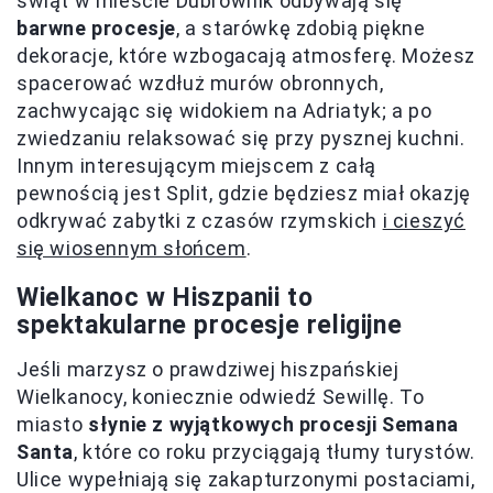
świąt w mieście Dubrownik odbywają się
barwne procesje
, a starówkę zdobią piękne
dekoracje, które wzbogacają atmosferę. Możesz
spacerować wzdłuż murów obronnych,
zachwycając się widokiem na Adriatyk; a po
zwiedzaniu relaksować się przy pysznej kuchni.
Innym interesującym miejscem z całą
pewnością jest Split, gdzie będziesz miał okazję
odkrywać zabytki z czasów rzymskich
i cieszyć
się wiosennym słońcem
.
Wielkanoc w Hiszpanii to
spektakularne procesje religijne
Jeśli marzysz o prawdziwej hiszpańskiej
Wielkanocy, koniecznie odwiedź Sewillę. To
miasto
słynie z wyjątkowych procesji Semana
Santa
, które co roku przyciągają tłumy turystów.
Ulice wypełniają się zakapturzonymi postaciami,