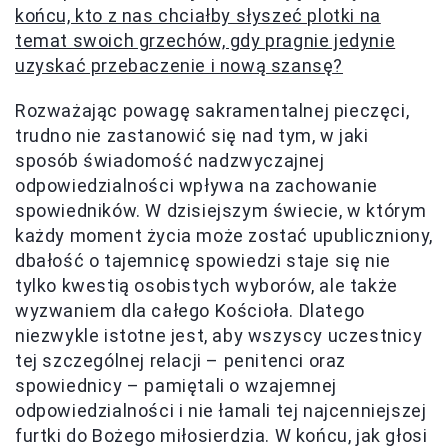
końcu, kto z nas chciałby słyszeć plotki na
temat swoich grzechów, gdy pragnie jedynie
uzyskać przebaczenie i nową szansę?
Rozważając powagę sakramentalnej pieczęci,
trudno nie zastanowić się nad tym, w jaki
sposób świadomość nadzwyczajnej
odpowiedzialności wpływa na zachowanie
spowiedników. W dzisiejszym świecie, w którym
każdy moment życia może zostać upubliczniony,
dbałość o tajemnicę spowiedzi staje się nie
tylko kwestią osobistych wyborów, ale także
wyzwaniem dla całego Kościoła. Dlatego
niezwykle istotne jest, aby wszyscy uczestnicy
tej szczególnej relacji – penitenci oraz
spowiednicy – pamiętali o wzajemnej
odpowiedzialności i nie łamali tej najcenniejszej
furtki do Bożego miłosierdzia. W końcu, jak głosi