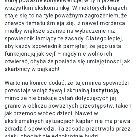
sobą poważne konsekwencje, w tym przede
wszystkim ekskomunikę. W niektórych krajach
staje się to na tyle poważnym zagrożeniem, że
znawcy tematu śmieją się, iż nawet morderca
miałby większe szanse na wybaczenie niż
spowiednik łamiący te zasady. Dlatego lepiej,
aby każdy spowiednik pamiętał, że jego usta
funkcjonują jak sejf – nigdy nie wolno ich
otwierać, chyba że posiada się umiejętności jak
skarbnicy w bajkach!
Warto na koniec dodać, że tajemnica spowiedzi
pozostaje wciąż żywą i aktualną
instytucją
,
mimo że nie brakuje pytań dotyczących jej
granic w obliczu poważnych przestępstw, takich
jak przemoc wobec dzieci. Nawet w
ekstremalnych sytuacjach kapłan nie ma prawa
zdradzić spowiedzi. Ta zasada przetrwała przez
wieki, chociaż niejednokrotnie budzi