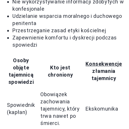
Nie wykorzystywanie informacji zdobytych w
konfesjonale
Udzielanie wsparcia moralnego i duchowego
penitenta
Przestrzeganie zasad etyki kościelnej
Zapewnienie komfortu i dyskrecji podczas
spowiedzi
Osoby
Konsekwencje
objęte
Kto jest
złamania
tajemnicą
chroniony
tajemnicy
spowiedzi
Obowiązek
zachowania
Spowiednik
tajemnicy, który
Ekskomunika
(kapłan)
trwa nawet po
śmierci.