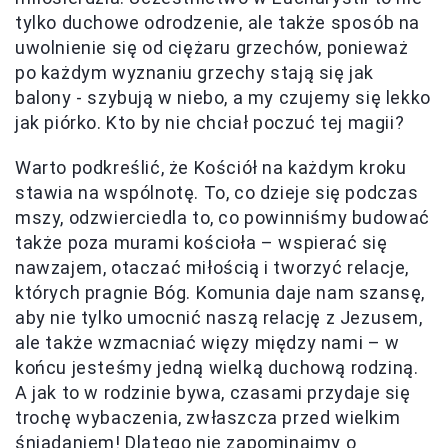
tylko duchowe odrodzenie, ale także sposób na
uwolnienie się od ciężaru grzechów, ponieważ
po każdym wyznaniu grzechy stają się jak
balony - szybują w niebo, a my czujemy się lekko
jak piórko. Kto by nie chciał poczuć tej magii?
Warto podkreślić, że Kościół na każdym kroku
stawia na wspólnotę. To, co dzieje się podczas
mszy, odzwierciedla to, co powinniśmy budować
także poza murami kościoła – wspierać się
nawzajem, otaczać miłością i tworzyć relacje,
których pragnie Bóg. Komunia daje nam szansę,
aby nie tylko umocnić naszą relację z Jezusem,
ale także wzmacniać więzy między nami – w
końcu jesteśmy jedną wielką duchową rodziną.
A jak to w rodzinie bywa, czasami przydaje się
trochę wybaczenia, zwłaszcza przed wielkim
śniadaniem! Dlatego nie zapominajmy o