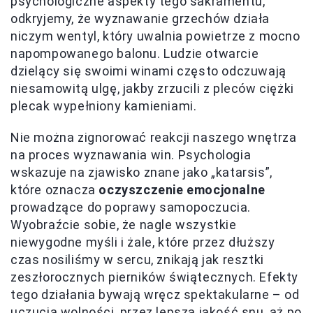
psychologiczne aspekty tego sakramentu,
odkryjemy, że wyznawanie grzechów działa
niczym wentyl, który uwalnia powietrze z mocno
napompowanego balonu. Ludzie otwarcie
dzielący się swoimi winami często odczuwają
niesamowitą ulgę, jakby zrzucili z pleców ciężki
plecak wypełniony kamieniami.
Nie można zignorować reakcji naszego wnętrza
na proces wyznawania win. Psychologia
wskazuje na zjawisko znane jako „katarsis”,
które oznacza
oczyszczenie emocjonalne
prowadzące do poprawy samopoczucia.
Wyobraźcie sobie, że nagle wszystkie
niewygodne myśli i żale, które przez dłuższy
czas nosiliśmy w sercu, znikają jak resztki
zeszłorocznych pierników świątecznych. Efekty
tego działania bywają wręcz spektakularne – od
uczucia wolności, przez lepszą jakość snu, aż po