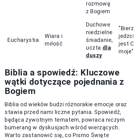
rozmowę
z Bogiem
Duchowe
"Bierzci
niedzielne
Wiara i
jedzcie
Eucharystia
śniadanie,
miłość
jest Ci
uczta
dla
moje"
duszy
Biblia a spowiedź: Kluczowe
wątki dotyczące pojednania z
Bogiem
Biblia od wieków budzi różnorakie emocje oraz
stawia przed nami liczne pytania. Spowiedź,
będąca żywotnym tematem, powraca niczym
bumerang w dyskusjach wśród wierzących.
Warto zastanowić się, co Pismo Święte