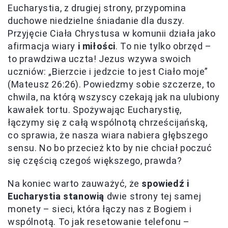
Eucharystia, z drugiej strony, przypomina
duchowe niedzielne śniadanie dla duszy.
Przyjęcie Ciała Chrystusa w komunii działa jako
afirmacja wiary
i miłości
. To nie tylko obrzęd –
to prawdziwa uczta! Jezus wzywa swoich
uczniów: „Bierzcie i jedzcie to jest Ciało moje”
(Mateusz 26:26). Powiedzmy sobie szczerze, to
chwila, na którą wszyscy czekają jak na ulubiony
kawałek tortu. Spożywając Eucharystię,
łączymy się z całą wspólnotą chrześcijańską,
co sprawia, że nasza wiara nabiera głębszego
sensu. No bo przecież kto by nie chciał poczuć
się częścią czegoś większego, prawda?
Na koniec warto zauważyć, że
spowiedź i
Eucharystia stanowią
dwie strony tej samej
monety – sieci, która łączy nas z Bogiem i
wspólnotą. To jak resetowanie telefonu –