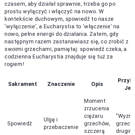
czasem, aby działał sprawnie, trzeba go po
prostu wyłączyć i włączyć na nowo. W
kontekście duchowym, spowiedź to nasze
'wyłączenie', a Eucharystia to 'włączenie' na
nowo, pełne energii do działania. Zatem, gdy
następnym razem zastanawiasz się, co zrobić z
swoimi grzechami, pamiętaj: spowiedź czeka, a
codzienna Eucharystia znajduje się tuż za
rogiem!
Przyk
Sakrament
Znaczenie
Opis
Jez
Moment
zrzucenia
ciężaru
"Wyzna
Ulgę i
Spowiedź
grzechów,
grzechy
przebaczenie
szczerą
drugim