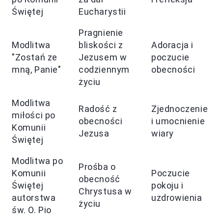
Świętej
Eucharystii
Pragnienie
Modlitwa
bliskości z
Adoracja i
"Zostań ze
Jezusem w
poczucie
mną, Panie"
codziennym
obecności
życiu
Modlitwa
Radość z
Zjednoczenie
miłości po
obecności
i umocnienie
Komunii
Jezusa
wiary
Świętej
Modlitwa po
Prośba o
Komunii
Poczucie
obecność
Świętej
pokoju i
Chrystusa w
autorstwa
uzdrowienia
życiu
św. O. Pio