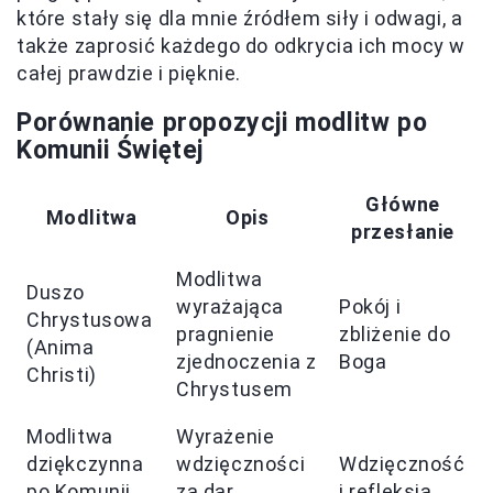
które stały się dla mnie źródłem siły i odwagi, a
także zaprosić każdego do odkrycia ich mocy w
całej prawdzie i pięknie.
Porównanie propozycji modlitw po
Komunii Świętej
Główne
Modlitwa
Opis
przesłanie
Modlitwa
Duszo
wyrażająca
Pokój i
Chrystusowa
pragnienie
zbliżenie do
(Anima
zjednoczenia z
Boga
Christi)
Chrystusem
Modlitwa
Wyrażenie
dziękczynna
wdzięczności
Wdzięczność
po Komunii
za dar
i refleksja