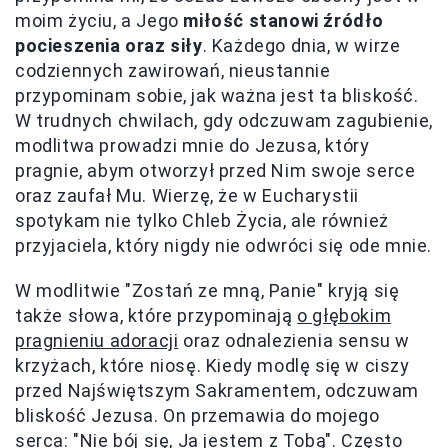
moim życiu, a Jego
miłość stanowi źródło
pocieszenia oraz siły
. Każdego dnia, w wirze
codziennych zawirowań, nieustannie
przypominam sobie, jak ważna jest ta bliskość.
W trudnych chwilach, gdy odczuwam zagubienie,
modlitwa prowadzi mnie do Jezusa, który
pragnie, abym otworzył przed Nim swoje serce
oraz zaufał Mu. Wierzę, że w Eucharystii
spotykam nie tylko Chleb Życia, ale również
przyjaciela, który nigdy nie odwróci się ode mnie.
W modlitwie "Zostań ze mną, Panie" kryją się
także słowa, które przypominają
o głębokim
pragnieniu adoracji
oraz odnalezienia sensu w
krzyżach, które niosę. Kiedy modlę się w ciszy
przed Najświętszym Sakramentem, odczuwam
bliskość Jezusa. On przemawia do mojego
serca: "Nie bój się, Ja jestem z Tobą". Często