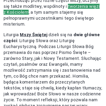
Przechodząc przez różne części Mszy, uczymy
się także modlitwy, wspólnoty i
tworzenia więzi
z Kościołem
, a tym samym stajemy się
pełnoprawnymi uczestnikami tego świętego
misterium.
Liturgia
Mszy Świętej
dzieli się na
dwie główne
części
: Liturgię Słowa oraz Liturgię
Eucharystyczną. Podczas Liturgii Słowa Bóg
przemawia do nas poprzez Pismo Święte –
zarówno Stary, jak i Nowy Testament. Słuchając
czytań, psalmów oraz Ewangelii, mamy
możliwość zatrzymania się i zastanowienia nad
tym, co Bóg chce nam przekazać. Homilia,
będąca komentarzem do przeczytanych
tekstów, staje się chwilą, kiedy kapłan tłumaczy,
jak wprowadzać Boże Słowo w nasze codzienne
życie. To moment refleksji, który pozwala nam
zyskać głębsze zrozumienie naszej wiary.