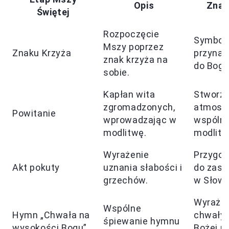
Opis
Znac
Świętej
Rozpoczęcie
Symboli
Mszy poprzez
Znaku Krzyża
przynal
znak krzyża na
do Boga
sobie.
Kapłan wita
Stworze
zgromadzonych,
atmosf
Powitanie
wprowadzając w
wspólno
modlitwę.
modlitw
Wyrażenie
Przygot
Akt pokuty
uznania słabości i
do zasł
grzechów.
w Słowo
Wyraże
Wspólne
Hymn „Chwała na
chwały 
śpiewanie hymnu
wysokości Bogu”
Bożej mi