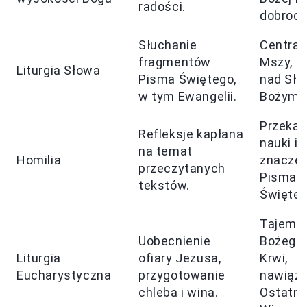
radości.
dobroci.
Słuchanie
Central
fragmentów
Mszy, re
Liturgia Słowa
Pisma Świętego,
nad Sł
w tym Ewangelii.
Bożym.
Przeka
Refleksje kapłana
nauki i
na temat
Homilia
znaczen
przeczytanych
Pisma
tekstów.
Święteg
Tajemn
Uobecnienie
Bożego 
Liturgia
ofiary Jezusa,
Krwi,
Eucharystyczna
przygotowanie
nawiąza
chleba i wina.
Ostatni