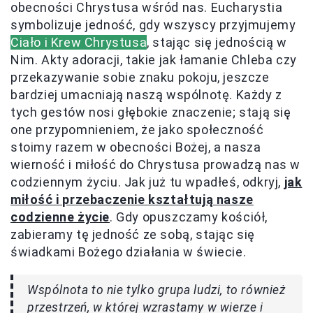
obecności Chrystusa wśród nas. Eucharystia
symbolizuje jedność, gdy wszyscy przyjmujemy
Ciało i Krew Chrystusa
, stając się jednością w
Nim. Akty adoracji, takie jak łamanie Chleba czy
przekazywanie sobie znaku pokoju, jeszcze
bardziej umacniają naszą wspólnotę. Każdy z
tych gestów nosi głębokie znaczenie; stają się
one przypomnieniem, że jako społeczność
stoimy razem w obecności Bożej, a nasza
wierność i miłość do Chrystusa prowadzą nas w
codziennym życiu. Jak już tu wpadłeś, odkryj,
jak
miłość i przebaczenie kształtują nasze
codzienne życie
. Gdy opuszczamy kościół,
zabieramy tę jedność ze sobą, stając się
świadkami Bożego działania w świecie.
Wspólnota to nie tylko grupa ludzi, to również
przestrzeń, w której wzrastamy w wierze i