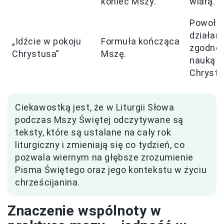
koniec Mszy.
wiarą.
Powołan
działani
„Idźcie w pokoju
Formuła kończąca
zgodneg
Chrystusa”
Mszę.
nauką
Chrystu
Ciekawostką jest, że w Liturgii Słowa
podczas Mszy Świętej odczytywane są
teksty, które są ustalane na cały rok
liturgiczny i zmieniają się co tydzień, co
pozwala wiernym na głębsze zrozumienie
Pisma Świętego oraz jego kontekstu w życiu
chrześcijanina.
Znaczenie wspólnoty w