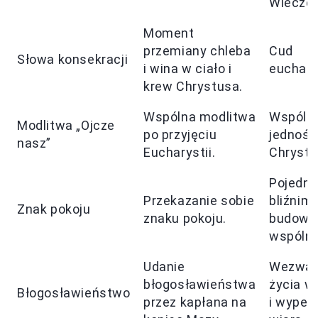
Wieczer
Moment
przemiany chleba
Cud
Słowa konsekracji
i wina w ciało i
euchary
krew Chrystusa.
Wspólna modlitwa
Wspólno
Modlitwa „Ojcze
po przyjęciu
jedność
nasz”
Eucharystii.
Chrystu
Pojedna
Przekazanie sobie
bliźnimi
Znak pokoju
znaku pokoju.
budowa
wspólno
Udanie
Wezwan
błogosławieństwa
życia w
Błogosławieństwo
przez kapłana na
i wypełn