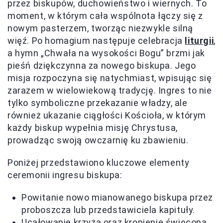
przez biskupów, duchowieństwo i wiernych. To
moment, w którym cała wspólnota łączy się z
nowym pasterzem, tworząc niezwykle silną
więź. Po homagium następuje celebracja
liturgii
,
a hymn „Chwała na wysokości Bogu” brzmi jak
pieśń dziękczynna za nowego biskupa. Jego
misja rozpoczyna się natychmiast, wpisując się
zarazem w wielowiekową tradycję. Ingres to nie
tylko symboliczne przekazanie władzy, ale
również ukazanie ciągłości Kościoła, w którym
każdy biskup wypełnia misję Chrystusa,
prowadząc swoją owczarnię ku zbawieniu.
Poniżej przedstawiono kluczowe elementy
ceremonii ingresu biskupa:
Powitanie nowo mianowanego biskupa przez
proboszcza lub przedstawiciela kapituły.
Ucałowanie krzyża oraz kropienie święconą