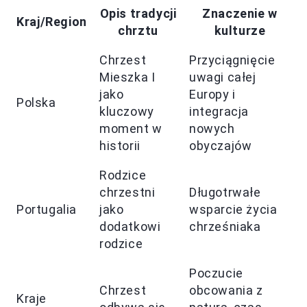
Opis tradycji
Znaczenie w
Kraj/Region
chrztu
kulturze
Chrzest
Przyciągnięcie
Mieszka I
uwagi całej
jako
Europy i
Polska
kluczowy
integracja
moment w
nowych
historii
obyczajów
Rodzice
chrzestni
Długotrwałe
Portugalia
jako
wsparcie życia
dodatkowi
chrześniaka
rodzice
Poczucie
Chrzest
obcowania z
Kraje