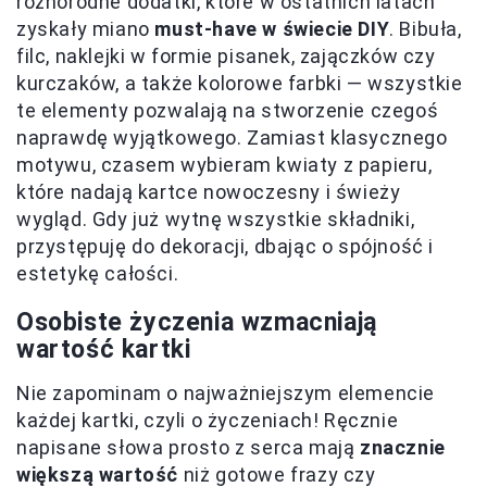
różnorodne dodatki, które w ostatnich latach
zyskały miano
must-have w świecie DIY
. Bibuła,
filc, naklejki w formie pisanek, zajączków czy
kurczaków, a także kolorowe farbki — wszystkie
te elementy pozwalają na stworzenie czegoś
naprawdę wyjątkowego. Zamiast klasycznego
motywu, czasem wybieram kwiaty z papieru,
które nadają kartce nowoczesny i świeży
wygląd. Gdy już wytnę wszystkie składniki,
przystępuję do dekoracji, dbając o spójność i
estetykę całości.
Osobiste życzenia wzmacniają
wartość kartki
Nie zapominam o najważniejszym elemencie
każdej kartki, czyli o życzeniach! Ręcznie
napisane słowa prosto z serca mają
znacznie
większą wartość
niż gotowe frazy czy