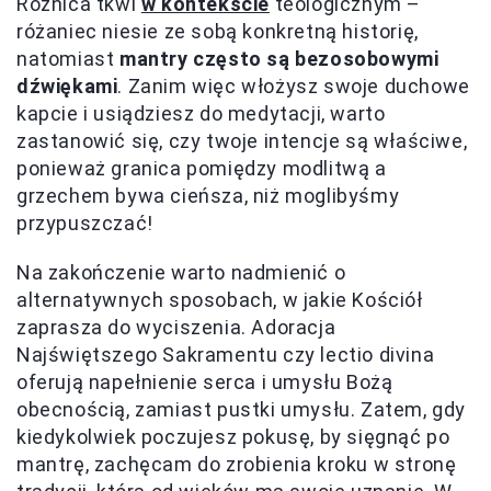
Różnica tkwi
w kontekście
teologicznym –
różaniec niesie ze sobą konkretną historię,
natomiast
mantry często są bezosobowymi
dźwiękami
. Zanim więc włożysz swoje duchowe
kapcie i usiądziesz do medytacji, warto
zastanowić się, czy twoje intencje są właściwe,
ponieważ granica pomiędzy modlitwą a
grzechem bywa cieńsza, niż moglibyśmy
przypuszczać!
Na zakończenie warto nadmienić o
alternatywnych sposobach, w jakie Kościół
zaprasza do wyciszenia. Adoracja
Najświętszego Sakramentu czy lectio divina
oferują napełnienie serca i umysłu Bożą
obecnością, zamiast pustki umysłu. Zatem, gdy
kiedykolwiek poczujesz pokusę, by sięgnąć po
mantrę, zachęcam do zrobienia kroku w stronę