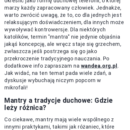
określić jako formę duchowej telefonii, o której
marzy każdy zapracowany człowiek. Jednakże,
warto zwrócić uwagę, że to, co dla jednych jest
relaksującym doświadczeniem, dla innych może
wywoływać kontrowersje. Dla niektórych
katolików, termin "mantra" nie jedynie objaśnia
jakąś koncepcję, ale wręcz staje się grzechem,
zwłaszcza jeśli postrzega się go jako
przekroczenie tradycyjnego nauczania. Po
dodatkowe info zapraszam na
wandea.org.pl
.
Jak widać, na ten temat pada wiele zdań, a
dyskusje wybuchają niczym popcorn w
mikrofali!
Mantry a tradycje duchowe: Gdzie
leży różnica?
Co ciekawe, mantry mają wiele wspólnego z
innymi praktykami, takimi jak różaniec, które