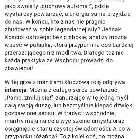
jako swoisty „duchowy automat”, gdzie
wystarczy powtarzać, a energia sama przyjdzie
do nas. W końcu, kto z nas nie pragnie
zbudować w sobie legendarnej siły? Jednak
Kościół ostrzega: bez głębokiej analizy można
wpaść w pułapkę, która przypomina coś bardziej
przerażającego niż modlitwa. Dlatego też nie
każda praktyka ze Wschodu prowadzi do
zbawienia!
W tej grze z mantrami kluczową rolę odgrywa
intencja
. Można z całego serca powtarzać
„Panie, zmiłuj się!”, zanurzając w tę jedną myśl
całą swoją duszę, lub bezmyślnie klepać dźwięki
pozbawione sensu. W tradycji wschodniej
mantry mają na celu wyciszenie umysłu oraz
osiągnięcie stanu czystej świadomości. A co w
przypadku różańca? To z kolei coś, co można