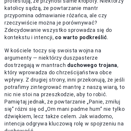
protestują, że przynosi same kłopoty. Niektórzy
katolicy sądzą, że powtarzanie mantr
przypomina odmawianie różańca, ale czy
rzeczywiście można je porównywać?
Zdecydowanie wszystko sprowadza się do
kontekstu i intencji,
co warto podkreślić
.
W kościele toczy się swoista wojna na
argumenty — niektórzy duszpasterze
dostrzegają w mantrach
duchowego trojana
,
który wprowadza do chrześcijaństwa obce
wpływy. Z drugiej strony, inni przekonują, że jeśli
potrafimy zintegrować mantrę z naszą wiarą, to
nic nie stoi na przeszkodzie, aby to robić.
Pamiętaj jednak, że powtarzanie „Panie, zmiłuj
się” różni się od „Om mani padme hum” nie tylko
dźwiękiem, lecz także celem. Jak wiadomo,
intencja odgrywa kluczową rolę w spojrzeniu na
duchowość.