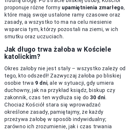
trudną drogę. Po stracie bliskiej osoby, Kościół
proponuje różne formy
upamiętnienia zmarłego
,
które mają swoje ustalone ramy czasowe oraz
zasady, a wszystko to ma na celu niesienie
wsparcia tym, którzy pozostali na ziemi, w ich
smutku oraz uczuciach.
Jak długo trwa żałoba w Kościele
katolickim?
Okres żałoby nie jest stały – wszystko zależy od
tego, kto odszedł! Zazwyczaj żałoba po bliskiej
osobie trwa
9 dni
, ale w sytuacji, gdy umiera
duchowny, jak na przykład ksiądz, biskup czy
zakonnik, czas ten wydłuża się do
30 dni
.
Chociaż Kościół stara się wprowadzać
określone zasady, pamiętajmy, że każdy
przeżywa żałobę w sposób indywidualny;
zarówno ich zrozumienie, jak i czas trwania