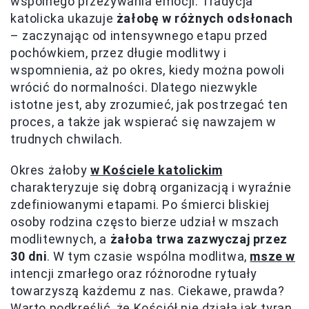
wspólnego przeżywania emocji. Tradycja
katolicka ukazuje
żałobę w różnych odsłonach
– zaczynając od intensywnego etapu przed
pochówkiem, przez długie modlitwy i
wspomnienia, aż po okres, kiedy można powoli
wrócić do normalności. Dlatego niezwykle
istotne jest, aby zrozumieć, jak postrzegać ten
proces, a także jak wspierać się nawzajem w
trudnych chwilach.
Okres żałoby
w Kościele katolickim
charakteryzuje się dobrą organizacją i wyraźnie
zdefiniowanymi etapami. Po śmierci bliskiej
osoby rodzina często bierze udział w mszach
modlitewnych, a
żałoba trwa zazwyczaj przez
30 dni
. W tym czasie wspólna modlitwa,
msze w
intencji zmarłego oraz różnorodne rytuały
towarzyszą każdemu z nas. Ciekawe, prawda?
Warto podkreślić, że Kościół nie działa jak tyran