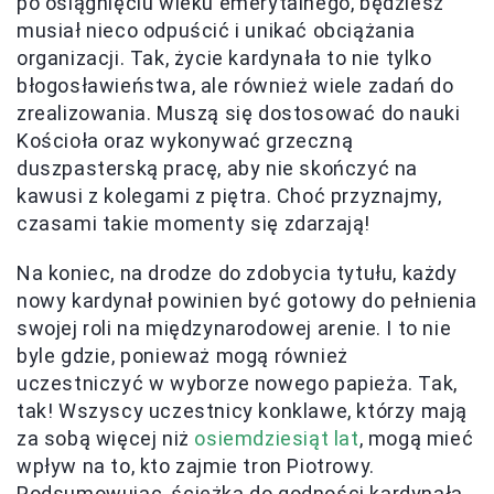
po osiągnięciu wieku emerytalnego, będziesz
musiał nieco odpuścić i unikać obciążania
organizacji. Tak, życie kardynała to nie tylko
błogosławieństwa, ale również wiele zadań do
zrealizowania. Muszą się dostosować do nauki
Kościoła oraz wykonywać grzeczną
duszpasterską pracę, aby nie skończyć na
kawusi z kolegami z piętra. Choć przyznajmy,
czasami takie momenty się zdarzają!
Na koniec, na drodze do zdobycia tytułu, każdy
nowy kardynał powinien być gotowy do pełnienia
swojej roli na międzynarodowej arenie. I to nie
byle gdzie, ponieważ mogą również
uczestniczyć w wyborze nowego papieża. Tak,
tak! Wszyscy uczestnicy konklawe, którzy mają
za sobą więcej niż
osiemdziesiąt lat
, mogą mieć
wpływ na to, kto zajmie tron Piotrowy.
Podsumowując, ścieżka do godności kardynała