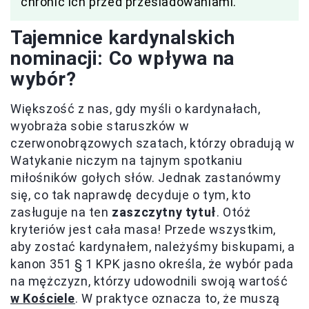
chronić ich przed prześladowaniami.
Tajemnice kardynalskich
nominacji: Co wpływa na
wybór?
Większość z nas, gdy myśli o kardynałach,
wyobraża sobie staruszków w
czerwonobrązowych szatach, którzy obradują w
Watykanie niczym na tajnym spotkaniu
miłośników gołych słów. Jednak zastanówmy
się, co tak naprawdę decyduje o tym, kto
zasługuje na ten
zaszczytny tytuł
. Otóż
kryteriów jest cała masa! Przede wszystkim,
aby zostać kardynałem, należyśmy biskupami, a
kanon 351 § 1 KPK jasno określa, że wybór pada
na mężczyzn, którzy udowodnili swoją wartość
w
Kościele
. W praktyce oznacza to, że muszą