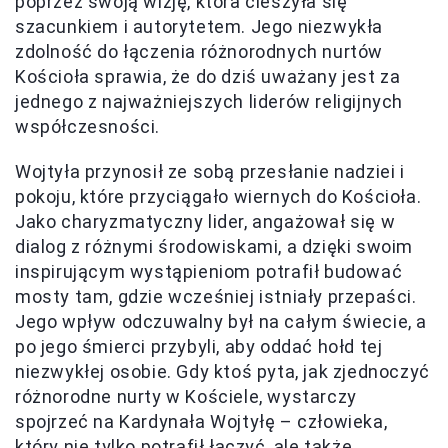
poprzez swoją wizję, która cieszyła się
szacunkiem i autorytetem. Jego niezwykła
zdolność do łączenia różnorodnych nurtów
Kościoła sprawia, że do dziś uważany jest za
jednego z najważniejszych liderów religijnych
współczesności.
Wojtyła przynosił ze sobą przesłanie nadziei i
pokoju, które przyciągało wiernych do Kościoła.
Jako charyzmatyczny lider, angażował się w
dialog z różnymi środowiskami, a dzięki swoim
inspirującym wystąpieniom potrafił budować
mosty tam, gdzie wcześniej istniały przepaści.
Jego wpływ odczuwalny był na całym świecie, a
po jego śmierci przybyli, aby oddać hołd tej
niezwykłej osobie. Gdy ktoś pyta, jak zjednoczyć
różnorodne nurty w Kościele, wystarczy
spojrzeć na Kardynała Wojtyłę – człowieka,
który nie tylko potrafił łączyć, ale także