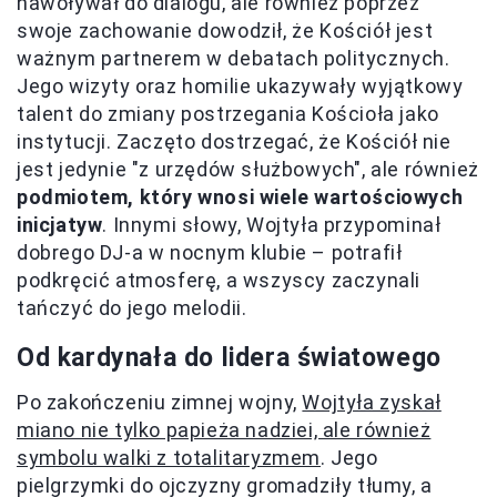
nawoływał do dialogu, ale również poprzez
swoje zachowanie dowodził, że Kościół jest
ważnym partnerem w debatach politycznych.
Jego wizyty oraz homilie ukazywały wyjątkowy
talent do zmiany postrzegania Kościoła jako
instytucji. Zaczęto dostrzegać, że Kościół nie
jest jedynie "z urzędów służbowych", ale również
podmiotem, który wnosi wiele wartościowych
inicjatyw
. Innymi słowy, Wojtyła przypominał
dobrego DJ-a w nocnym klubie – potrafił
podkręcić atmosferę, a wszyscy zaczynali
tańczyć do jego melodii.
Od kardynała do lidera światowego
Po zakończeniu zimnej wojny,
Wojtyła zyskał
miano nie tylko papieża nadziei, ale również
symbolu walki z totalitaryzmem
. Jego
pielgrzymki do ojczyzny gromadziły tłumy, a