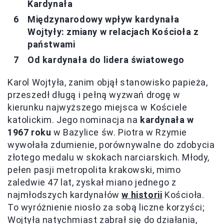
Kardynała
Międzynarodowy wpływ kardynała
Wojtyły: zmiany w relacjach Kościoła z
państwami
Od kardynała do lidera światowego
Karol Wojtyła, zanim objął stanowisko papieża,
przeszedł długą i pełną wyzwań drogę w
kierunku najwyższego miejsca w Kościele
katolickim. Jego nominacja na
kardynała w
1967 roku
w Bazylice św. Piotra w Rzymie
wywołała zdumienie, porównywalne do zdobycia
złotego medalu w skokach narciarskich. Młody,
pełen pasji metropolita krakowski, mimo
zaledwie 47 lat, zyskał miano jednego z
najmłodszych kardynałów
w historii
Kościoła.
To wyróżnienie niosło za sobą liczne korzyści;
Wojtyła natychmiast zabrał się do działania,