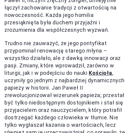
Paweł II, niczym zręczny żongler, umiejętnie
łączył zachowanie tradycji z otwartością na
nowoczesność. Każda jego homilia
przesiąknięta była duchem przyjaźni i
zrozumienia dla współczesnych wyzwań.
Trudno nie zauważyć, że jego pontyfikat
przypominał renowację starego młyna –
wszystko działało, ale z dawką innowacji oraz
pasji. Zmiany, które wprowadził, zarówno w
liturgii, jak i w podejściu do nauki
Kościoła
,
uczyniły go jednym z najbardziej dynamicznych
papieży w historii. Jan Paweł II
zrewolucjonizował wizerunek papieża; przestał
być tylko niedostępnym dostojnikiem i stał się
przyjacielem oraz nauczycielem, który potrafił
dostrzegać każdego człowieka w tłumie. Nie
tylko wygłaszał kazania o wartościach, lecz
również sam je urzeczywistniał, co sprawiło, że