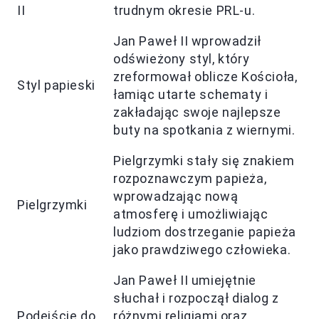
II
trudnym okresie PRL-u.
Jan Paweł II wprowadził
odświeżony styl, który
zreformował oblicze Kościoła,
Styl papieski
łamiąc utarte schematy i
zakładając swoje najlepsze
buty na spotkania z wiernymi.
Pielgrzymki stały się znakiem
rozpoznawczym papieża,
wprowadzając nową
Pielgrzymki
atmosferę i umożliwiając
ludziom dostrzeganie papieża
jako prawdziwego człowieka.
Jan Paweł II umiejętnie
słuchał i rozpoczął dialog z
Podejście do
różnymi religiami oraz