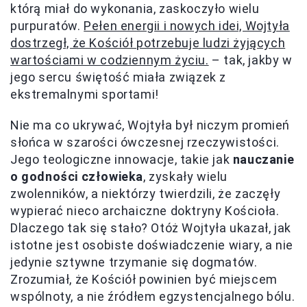
którą miał do wykonania, zaskoczyło wielu
purpuratów.
Pełen energii i nowych idei, Wojtyła
dostrzegł, że Kościół potrzebuje ludzi żyjących
wartościami w codziennym życiu.
– tak, jakby w
jego sercu świętość miała związek z
ekstremalnymi sportami!
Nie ma co ukrywać, Wojtyła był niczym promień
słońca w szarości ówczesnej rzeczywistości.
Jego teologiczne innowacje, takie jak
nauczanie
o godności człowieka
, zyskały wielu
zwolenników, a niektórzy twierdzili, że zaczęły
wypierać nieco archaiczne doktryny Kościoła.
Dlaczego tak się stało? Otóż Wojtyła ukazał, jak
istotne jest osobiste doświadczenie wiary, a nie
jedynie sztywne trzymanie się dogmatów.
Zrozumiał, że Kościół powinien być miejscem
wspólnoty, a nie źródłem egzystencjalnego bólu.