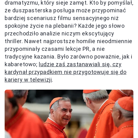
dramatyzmu, który sieje zamęt. Kto by pomyślał,
że duszpasterska posługa może przypominać
bardziej scenariusz filmu sensacyjnego niż
spokojne życie na plebanii? Każde jego słowo
przechodziło analizie niczym ekscytujący
thriller. Nawet najprostsze homilie nieodmiennie
przypominały czasami lekcje PR, a nie
tradycyjne kazania. Było zarówno poważnie, jak i
kabaretowo;
ludzie zaś zastanawiali się, czy
kardynał przypadkiem nie przygotowuje się do
kariery w telewizji
.