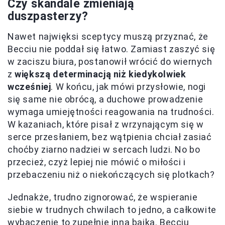
Czy skandale zmieniają
duszpasterzy?
Nawet najwięksi sceptycy muszą przyznać, że
Becciu nie poddał się łatwo. Zamiast zaszyć się
w zaciszu biura, postanowił wrócić do wiernych
z
większą determinacją niż kiedykolwiek
wcześniej
. W końcu, jak mówi przysłowie, nogi
się same nie obrócą, a duchowe prowadzenie
wymaga umiejętności reagowania na trudności.
W kazaniach, które pisał z wrzynającym się w
serce przesłaniem, bez wątpienia chciał zasiać
choćby ziarno nadziei w sercach ludzi. No bo
przecież, czyż lepiej nie mówić o miłości i
przebaczeniu niż o niekończących się plotkach?
Jednakże, trudno zignorować, że wspieranie
siebie w trudnych chwilach to jedno, a całkowite
wybaczenie to zupełnie inna bajka. Becciu