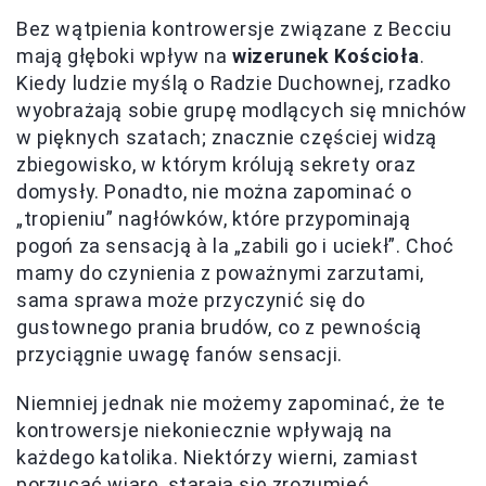
Bez wątpienia kontrowersje związane z Becciu
mają głęboki wpływ na
wizerunek Kościoła
.
Kiedy ludzie myślą o Radzie Duchownej, rzadko
wyobrażają sobie grupę modlących się mnichów
w pięknych szatach; znacznie częściej widzą
zbiegowisko, w którym królują sekrety oraz
domysły. Ponadto, nie można zapominać o
„tropieniu” nagłówków, które przypominają
pogoń za sensacją à la „zabili go i uciekł”. Choć
mamy do czynienia z poważnymi zarzutami,
sama sprawa może przyczynić się do
gustownego prania brudów, co z pewnością
przyciągnie uwagę fanów sensacji.
Niemniej jednak nie możemy zapominać, że te
kontrowersje niekoniecznie wpływają na
każdego katolika. Niektórzy wierni, zamiast
porzucać wiarę, starają się zrozumieć