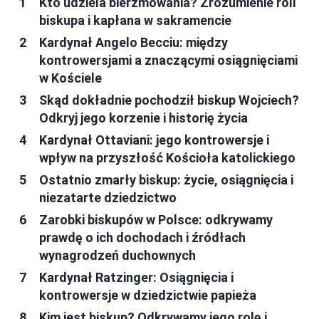
Kto udziela bierzmowania? Zrozumienie roli
biskupa i kapłana w sakramencie
Kardynał Angelo Becciu: między
kontrowersjami a znaczącymi osiągnięciami
w Kościele
Skąd dokładnie pochodził biskup Wojciech?
Odkryj jego korzenie i historię życia
Kardynał Ottaviani: jego kontrowersje i
wpływ na przyszłość Kościoła katolickiego
Ostatnio zmarły biskup: życie, osiągnięcia i
niezatarte dziedzictwo
Zarobki biskupów w Polsce: odkrywamy
prawdę o ich dochodach i źródłach
wynagrodzeń duchownych
Kardynał Ratzinger: Osiągnięcia i
kontrowersje w dziedzictwie papieża
Kim jest biskup? Odkrywamy jego rolę i