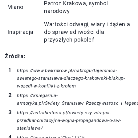
Patron Krakowa, symbol
Miano
narodowy
Wartości odwagi, wiary i dążenia
Inspiracja
do sprawiedliwości dla
przyszłych pokoleń
Źródła:
https://www.bwkrakow.pl/nablogu/tajemnica-
swietego-stanislawa-dlaczego-krakowski-biskup-
wszedl-w-konflikt-z-krolem
https://ksiegarnia-
armoryka.pl/Swiety_Stanislaw_Rzeczywistosc_i_legend
https://astrahistoria.pl/swiety-czy-zdrajca-
przedkanonizacyjna-wojna-propagandowa-o-sw-
stanislawa/
https://historykon.pl/?p=11715