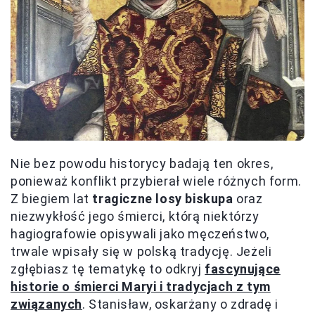
Nie bez powodu historycy badają ten okres,
ponieważ konflikt przybierał wiele różnych form.
Z biegiem lat
tragiczne losy biskupa
oraz
niezwykłość jego śmierci, którą niektórzy
hagiografowie opisywali jako męczeństwo,
trwale wpisały się w polską tradycję. Jeżeli
zgłębiasz tę tematykę to odkryj
fascynujące
historie o śmierci Maryi i tradycjach z tym
związanych
. Stanisław, oskarżany o zdradę i