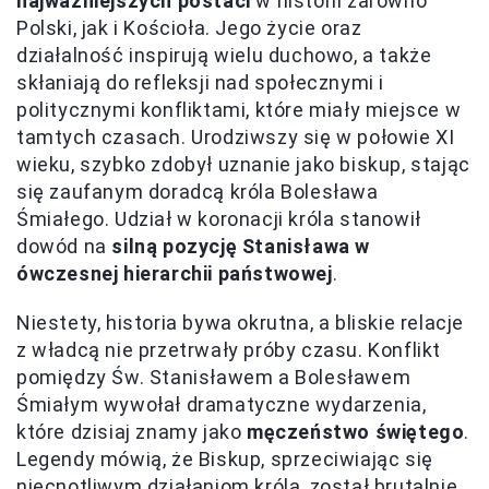
najważniejszych postaci
w historii zarówno
Polski, jak i Kościoła. Jego życie oraz
działalność inspirują wielu duchowo, a także
skłaniają do refleksji nad społecznymi i
politycznymi konfliktami, które miały miejsce w
tamtych czasach. Urodziwszy się w połowie XI
wieku, szybko zdobył uznanie jako biskup, stając
się zaufanym doradcą króla Bolesława
Śmiałego. Udział w koronacji króla stanowił
dowód na
silną pozycję Stanisława w
ówczesnej hierarchii państwowej
.
Niestety, historia bywa okrutna, a bliskie relacje
z władcą nie przetrwały próby czasu. Konflikt
pomiędzy Św. Stanisławem a Bolesławem
Śmiałym wywołał dramatyczne wydarzenia,
które dzisiaj znamy jako
męczeństwo świętego
.
Legendy mówią, że Biskup, sprzeciwiając się
niecnotliwym działaniom króla, został brutalnie