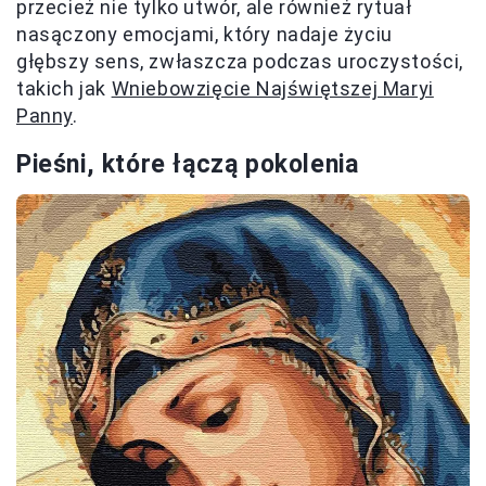
przecież nie tylko utwór, ale również rytuał
nasączony emocjami, który nadaje życiu
głębszy sens, zwłaszcza podczas uroczystości,
takich jak
Wniebowzięcie Najświętszej Maryi
Panny
.
Pieśni, które łączą pokolenia