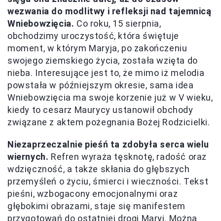
wezwania do modlitwy i refleksji nad tajemnicą
Wniebowzięcia.
Co roku, 15 sierpnia,
obchodzimy uroczystość, która świętuje
moment, w którym Maryja, po zakończeniu
swojego ziemskiego życia, została wzięta do
nieba. Interesujące jest to, że mimo iż melodia
powstała w późniejszym okresie, sama idea
Wniebowzięcia ma swoje korzenie już w V wieku,
kiedy to cesarz Maurycy ustanowił obchody
związane z aktem pożegnania Bożej Rodzicielki.
Niezaprzeczalnie pieśń ta zdobyła serca wielu
wiernych.
Refren wyraża tęsknotę, radość oraz
wdzięczność, a także skłania do głębszych
przemyśleń o życiu, śmierci i wieczności. Tekst
pieśni, wzbogacony emocjonalnymi oraz
głębokimi obrazami, staje się manifestem
przygotowań do ostatniej drogi Maryi. Można