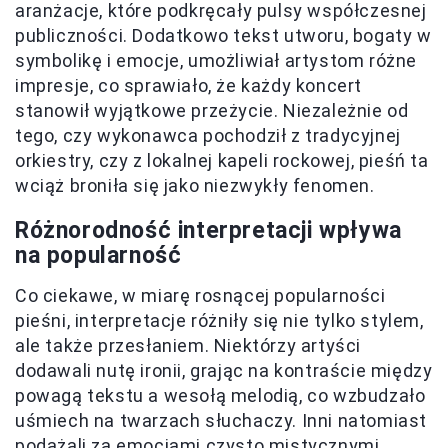
aranżacje, które podkręcały pulsy współczesnej
publiczności. Dodatkowo tekst utworu, bogaty w
symbolikę i emocje, umożliwiał artystom różne
impresje, co sprawiało, że każdy koncert
stanowił wyjątkowe przeżycie. Niezależnie od
tego, czy wykonawca pochodził z tradycyjnej
orkiestry, czy z lokalnej kapeli rockowej, pieśń ta
wciąż broniła się jako niezwykły fenomen.
Różnorodność interpretacji wpływa
na popularność
Co ciekawe, w miarę rosnącej popularności
pieśni, interpretacje różniły się nie tylko stylem,
ale także przesłaniem. Niektórzy artyści
dodawali nutę ironii, grając na kontraście między
powagą tekstu a wesołą melodią, co wzbudzało
uśmiech na twarzach słuchaczy. Inni natomiast
podążali za emocjami czysto mistycznymi,