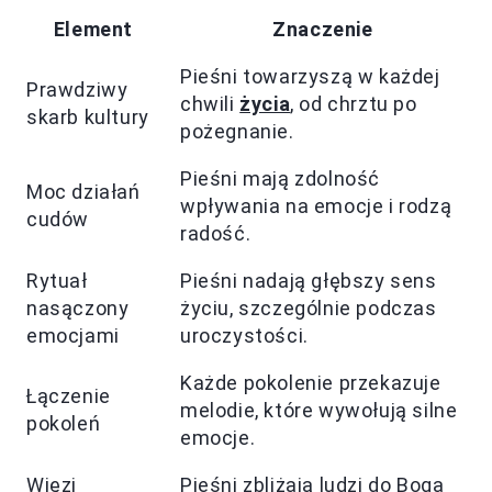
Element
Znaczenie
Pieśni towarzyszą w każdej
Prawdziwy
chwili
życia
, od chrztu po
skarb kultury
pożegnanie.
Pieśni mają zdolność
Moc działań
wpływania na emocje i rodzą
cudów
radość.
Rytuał
Pieśni nadają głębszy sens
nasączony
życiu, szczególnie podczas
emocjami
uroczystości.
Każde pokolenie przekazuje
Łączenie
melodie, które wywołują silne
pokoleń
emocje.
Więzi
Pieśni zbliżają ludzi do Boga