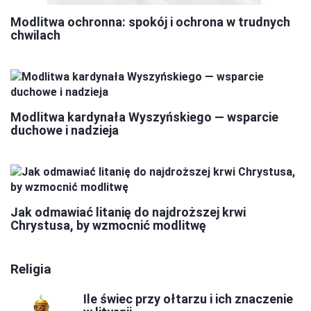
Modlitwa ochronna: spokój i ochrona w trudnych
chwilach
Modlitwa kardynała Wyszyńskiego — wsparcie
duchowe i nadzieja
Jak odmawiać litanię do najdroższej krwi
Chrystusa, by wzmocnić modlitwę
Religia
Ile świec przy ołtarzu i ich znaczenie