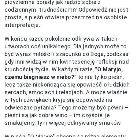
przyziemne porady jak radzić sobie z
codziennymi trudnościami? Odpowiedź nie jest
prosta, a pieśń otwiera przestrzeń na osobiste
interpretacje.
W końcu każde pokolenie odkrywa w takich
utworach coś unikalnego. Dla jednych może to
być wyraz miłości i szacunku do Boga, podczas
gdy inni widzą w nim kwintesencję refleksji nad
kruchością życia. W każdym razie,
"O Maryjo,
czemu biegniesz w niebo?"
to nie tylko pieśń,
lecz także niekończąca się opowieść o ludzkich
sercach, emocjach i relacjach. A może właśnie
w tych dźwiękach kryje się odpowiedź na
odwieczne pytania? Tego możemy być pewni –
pieśni są jak dobre wino – im częściej je
smakujemy, tym więcej odkrywamy smaków!
W pieśni "O Maryjo" obecne są różne elementy,