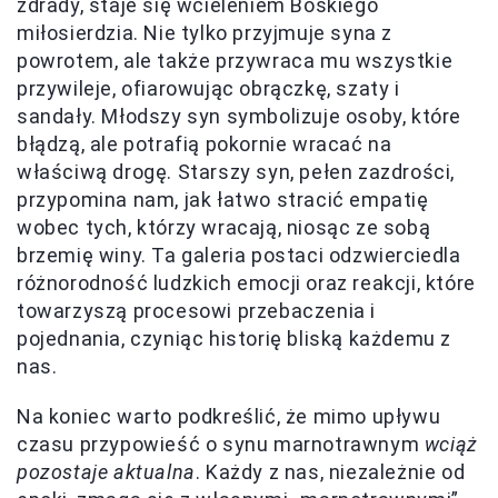
zdrady, staje się wcieleniem Boskiego
miłosierdzia. Nie tylko przyjmuje syna z
powrotem, ale także przywraca mu wszystkie
przywileje, ofiarowując obrączkę, szaty i
sandały. Młodszy syn symbolizuje osoby, które
błądzą, ale potrafią pokornie wracać na
właściwą drogę. Starszy syn, pełen zazdrości,
przypomina nam, jak łatwo stracić empatię
wobec tych, którzy wracają, niosąc ze sobą
brzemię winy. Ta galeria postaci odzwierciedla
różnorodność ludzkich emocji oraz reakcji, które
towarzyszą procesowi przebaczenia i
pojednania, czyniąc historię bliską każdemu z
nas.
Na koniec warto podkreślić, że mimo upływu
czasu przypowieść o synu marnotrawnym
wciąż
pozostaje aktualna
. Każdy z nas, niezależnie od